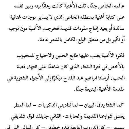
عالمه الخاص جدًا، تلك الأغنية كانت رهانًا بينه وبين نفسه
على كتابة أغنية بمنطقه الخاص الذي لا يساير موجات غنائية
سائدة أو يعيد إنتاج مفردات قديمة فخرجت الأغنية دون توجيه
أو تأثير بل من منطق الولع الكامل بالشعر عامة.
فكرة الأغنية يغلب عليها طابع الحنين والاحتياج للمحبوب
بالأخص في فترة الشتاء الذي كان شاهدًا على انتهاء قصة
الحب، أرسلنا ابراهيم عبد الفتاح مبكرًا إلى الأجواء الشتوية في
مقدمة الأغنية البديعة جدًا.
“لما الشتا يدق البيبان – لما تناديني الذكريات – لما المطر
يغسل شوارعنا القديمة والحارات- القاني جايلك فوق شفايفي
بسمتي – كل الدروب التايهة تنده خطوتي – كل الليالي اللى في