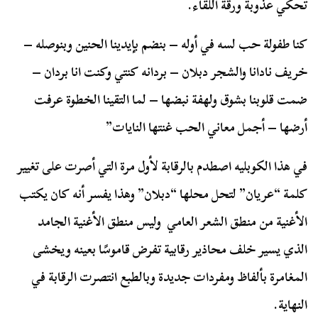
تحكي عذوبة ورقة اللقاء.
كنا طفولة حب لسه في أوله – بنضم بإيدينا الحنين وبنوصله –
خريف نادانا والشجر دبلان – بردانه كنتي وكنت انا بردان –
ضمت قلوبنا بشوق ولهفة نبضها – لما التقينا الخطوة عرفت
أرضها – أجمل معاني الحب غنتها النايات”
في هذا الكوبليه اصطدم بالرقابة لأول مرة التي أصرت على تغيير
كلمة “عريان” لتحل محلها “دبلان” وهذا يفسر أنه كان يكتب
الأغنية من منطق الشعر العامي وليس منطق الأغنية الجامد
الذي يسير خلف محاذير رقابية تفرض قاموسًا بعينه ويخشى
المغامرة بألفاظ ومفردات جديدة وبالطبع انتصرت الرقابة في
النهاية.