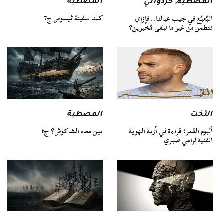
المصطبة
المصطبة
,
خردواتي
كلنا سفينة ثيسوس ج7
البُعبُع في جيب عيالنا.. فإزاي
نتطمن من غير ما نبقى مُخبرين؟
التخت
المصطبة
ألبوم القمر: قراءة في أزمة الهوية
مين معاه الشاكوش؟ ج6
الفنية لرامي صبري