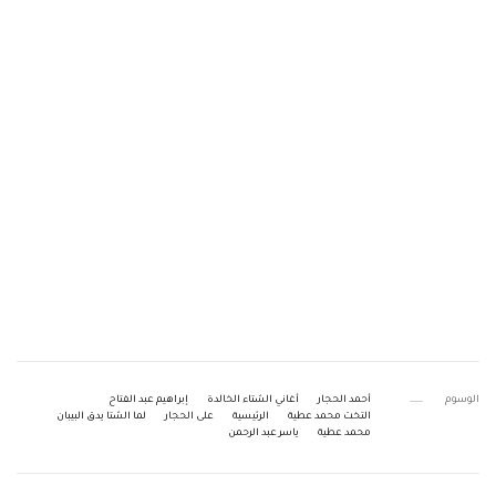
الوسوم
أحمد الحجار
أغاني الشتاء الخالدة
إبراهيم عبد الفتاح
التخت محمد عطية
الرئيسية
على الحجار
لما الشتا يدق البيبان
محمد عطية
ياسر عبد الرحمن