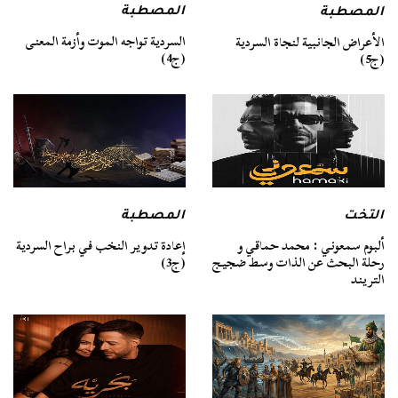
المصطبة
المصطبة
السردية تواجه الموت وأزمة المعنى
الأعراض الجانبية لنجاة السردية
(ج4)
(ج5)
التخت
المصطبة
ألبوم سمعوني : محمد حماقي و
إعادة تدوير النخب في براح السردية
رحلة البحث عن الذات وسط ضجيج
(ج3)
التريند