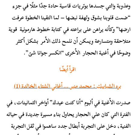
وعذوبة والتي جسدها بوتريات قاسية حادة جدًا مثلًا في جزء
“ضمت قلوبنا بشوق ولهفة نبضها – لما التقينا الخطوة عرفت
ارضها” وكأنه يراهن على براعته في كتابة خطوط هارمونية قوية
متلاحقة ومتسارعة ويمكن أن نلمح ذلك الأمر بشكل أكثر
وضوحًا في أغنية الحجار الأخرى “انكسر جوانا شئ”.
اقرأ أيضًا
بره الشبابيك : محمد منير … أغاني الشتاء الخالدة (1)
صدرت الأغنية في ألبوم “أنا كنت عيدك” أواخر الثمانينات، في
الفترة التي كان علي الحجار يحاول بناء مسيرة جديدة في حياته
الفنية، دخل على التجربة أبطال جدد ساهموا في ثقل التجربة