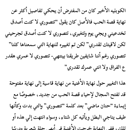
الكوبليه الأخير كان من المفترض أن يحكي تفاصيل أكثر عن
نهاية قصة الحب فالأصل كان يقول “تتصوري لا كنت أصدق
تخدعيني ويجي يوم وتتغيري، تتصوري لا كنت أصدق تجرحيني
لكن لاقيتك تقدري” لكن تم تغييره للنهاية التي سمعناها كلنا”
تتصوري رغم أننا شايفين طريقنا بينتهي- تتصوري لا عمري هقدر
ع الفراق ولا انتي عمرك تقدري”
هذا التغيير حول نهاية الأغنية من نهاية قاسية إلى نهاية مفتوحة
قد تفتح المجال لإحياء قصة الحب من جديد، خصوصًا مع
إيماءة “حنان ماضي” بعد كلمة “تتصوري” والتي بدت وكأنها
طيف يناجي البطل ويأتيه كل شتاء، وسواء انتهت إلي هذه أو
تلك، ففي النهاية خرجت الأغنية في أبهى حلة شعرية ودرسًا