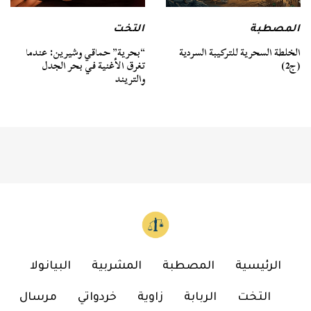
المصطبة
التخت
الخلطة السحرية للتركيبة السردية
“بحرية” حماقي وشيرين: عندما
(ج2)
تغرق الأغنية في بحر الجدل
والتريند
الرئيسية
المصطبة
المشربية
البيانولا
التخت
الربابة
زاوية
خردواتي
مرسال