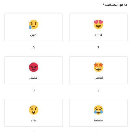
ما هو انطباعك؟
أحببته
أحزنني
0
7
أعجبني
أغضبني
0
2
هاهاها
واااو