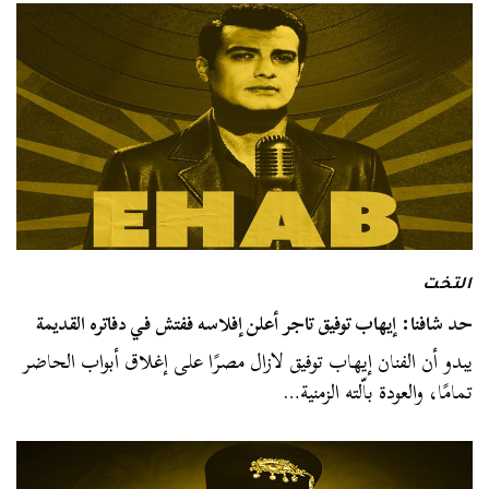
التخت
حد شافنا: إيهاب توفيق تاجر أعلن إفلاسه ففتش في دفاتره القديمة
يبدو أن الفنان إيهاب توفيق لازال مصرًا على إغلاق أبواب الحاضر
تمامًا، والعودة باّلته الزمنية…