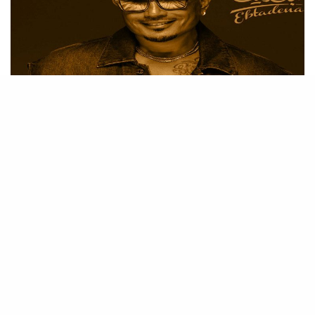
التخت
البوم عمرو دياب ابتدينا : استمرارية النجاح أم النجاح في الاستمرار؟
تحول عمرو دياب إلى ظاهرة فريدة تستحق التأمل في سياق
المشهد الغنائي العربي الحالي، حيث…