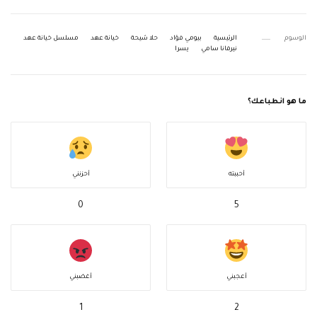
الوسوم
الرئيسية
بيومي فؤاد
حلا شيحة
خيانة عهد
مسلسل خيانة عهد
نيرفانا سامي
يسرا
ما هو انطباعك؟
أحببته
أحزنني
0
5
أعجبني
أغضبني
1
2