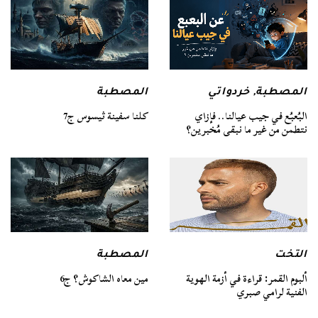
المصطبة
المصطبة
,
خردواتي
كلنا سفينة ثيسوس ج7
البُعبُع في جيب عيالنا.. فإزاي
نتطمن من غير ما نبقى مُخبرين؟
التخت
المصطبة
ألبوم القمر: قراءة في أزمة الهوية
مين معاه الشاكوش؟ ج6
الفنية لرامي صبري