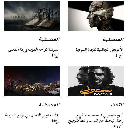
المصطبة
المصطبة
السردية تواجه الموت وأزمة المعنى
الأعراض الجانبية لنجاة السردية
(ج4)
(ج5)
التخت
المصطبة
ألبوم سمعوني : محمد حماقي و
إعادة تدوير النخب في براح السردية
رحلة البحث عن الذات وسط ضجيج
(ج3)
التريند