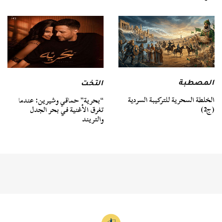
المصطبة
التخت
الخلطة السحرية للتركيبة السردية
“بحرية” حماقي وشيرين: عندما
(ج2)
تغرق الأغنية في بحر الجدل
والتريند