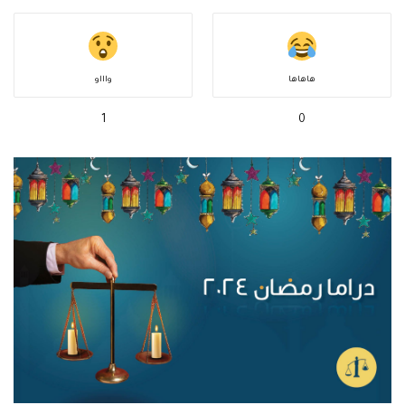
هاهاها
واااو
1
0