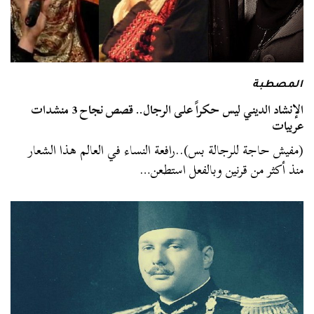
المصطبة
الإنشاد الديني ليس حكراً على الرجال.. قصص نجاح 3 منشدات
عربيات
(مفيش حاجة للرجالة بس)..رافعة النساء في العالم هذا الشعار
منذ أكثر من قرنين وبالفعل استطعن…