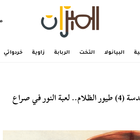
هم
ة
البيانولا
التخت
الربابة
زاوية
خردواتي
وحيد حامد وشريف عرفة الرباعية المقدسة (4) طيور الظلام.. لعبة النور في صراع