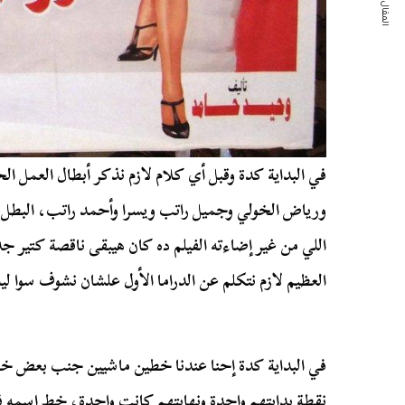
المقال التالي
في البداية كدة وقبل أي كلام لازم نذكر أبطال العمل ال
ورياض الخولي وجميل راتب ويسرا وأحمد راتب، البطل 
اللي من غير إضاءته الفيلم ده كان هيبقى ناقصة كتير جد
العظيم لازم نتكلم عن الدراما الأول علشان نشوف سوا لي
في البداية كدة إحنا عندنا خطين ماشيين جنب بعض خط
نقطة بدايتهم واحدة ونهايتهم كانت واحدة، خط اسمه ف