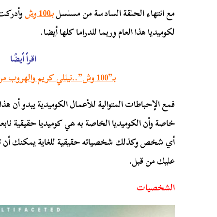
مع انتهاء الحلقة السادسة من مسلسل
بـ100 وش
وأدركت 
لكوميديا هذا العام وربما للدراما كلها أيضا.
اقرأ أيضًا
بـ”100 وش”..نيللي كريم والهروب من سلسلة الكآبة اللذيذة
فمع الإحباطات المتوالية للأعمال الكوميدية يبدو أن هذ
خاصة وأن الكوميديا الخاصة به هي كوميديا حقيقية ناب
أي شخص وكذلك شخصياته حقيقية للغاية يمكنك أن تشعر
عليك من قبل.
الشخصيات