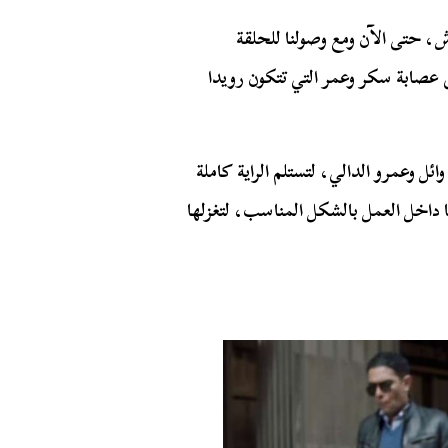
خرى نعود ونتحدث عن شخصيات مسلسل بـ100 وش، حتى الآن ومع وصولنا للحلقة
عصابة سكر وعمر التي تتكون رويدا
ل وعمرو الدالي، لتستلم الراية كاملة
 داخل العمل بالشكل المناسب، لتغزلها