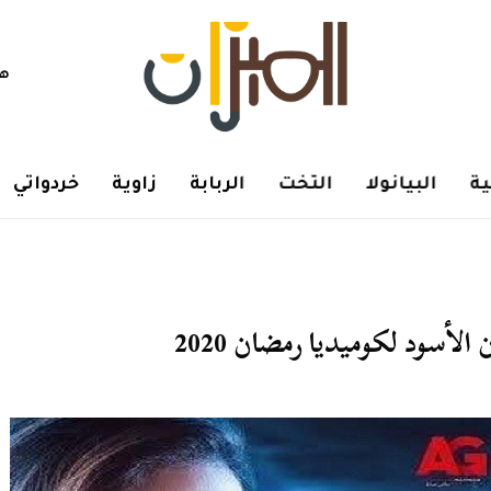
هم
ة
البيانولا
التخت
الربابة
زاوية
خردواتي