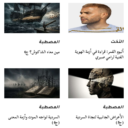
التخت
المصطبة
ألبوم القمر: قراءة في أزمة الهوية
مين معاه الشاكوش؟ ج6
الفنية لرامي صبري
المصطبة
المصطبة
السردية تواجه الموت وأزمة المعنى
الأعراض الجانبية لنجاة السردية
(ج4)
(ج5)