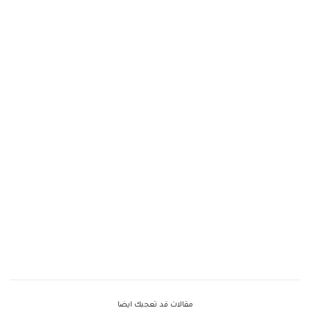
مقالات قد تعجبك ايضا