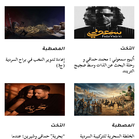
التخت
المصطبة
ألبوم سمعوني : محمد حماقي و
إعادة تدوير النخب في براح السردية
رحلة البحث عن الذات وسط ضجيج
(ج3)
التريند
المصطبة
التخت
الخلطة السحرية للتركيبة السردية
“بحرية” حماقي وشيرين: عندما