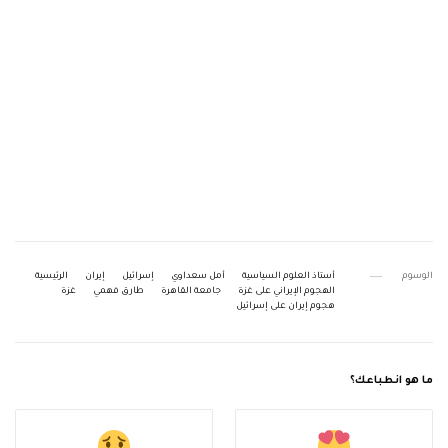
الوسوم
أستاذ العلوم السياسية
أمل سعداوي
إسرائيل
إيران
الرئيسية
الهجوم الإيراني على غزة
جامعة القاهرة
طارق فهمي
غزة
هجوم إيران على إسرائيل
ما هو انطباعك؟