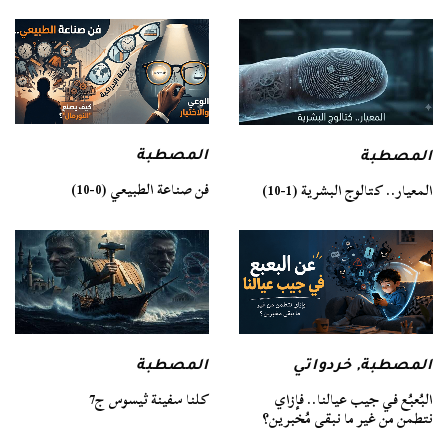
المصطبة
المصطبة
فن صناعة الطبيعي (0-10)
المعيار.. كتالوج البشرية (1-10)
المصطبة
المصطبة
,
خردواتي
كلنا سفينة ثيسوس ج7
البُعبُع في جيب عيالنا.. فإزاي
نتطمن من غير ما نبقى مُخبرين؟