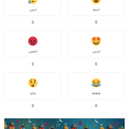
أحببته
أحزنني
0
0
أعجبني
أغضبني
0
0
هاهاها
واااو
0
0