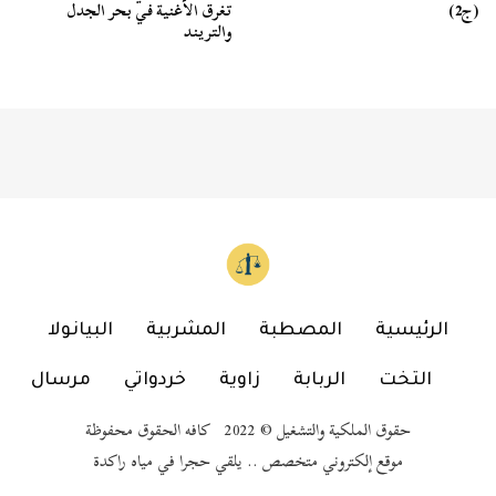
(ج2)
تغرق الأغنية في بحر الجدل
والتريند
الرئيسية
المصطبة
المشربية
البيانولا
التخت
الربابة
زاوية
خردواتي
مرسال
حقوق الملكية والتشغيل © 2022 كافه الحقوق محفوظة
موقع إلكتروني متخصص .. يلقي حجرا في مياه راكدة