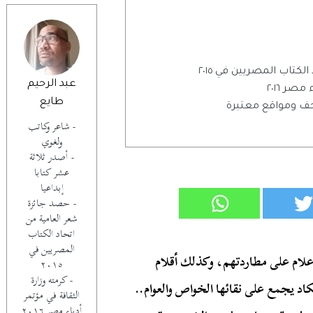
كتاب المصريين في ٢٠١٥
عبد الرحيم
صر ٢٠١٦
طايع
- شاعر وكاتب
ولغوي
- أصدر ثلاثة
عشر كتابا
إبداعيا
- حصد جائزة
شعر العامية من
اتحاد الكتاب
المصريين في
علام على مطاردتهم، وكذلك أقلام
٢٠١٥
- كرمته وزارة
كاد يجمع على نقائها الخواص والعوام..
الثقافة في مؤتمر
أدباء مصر ٢٠١٦