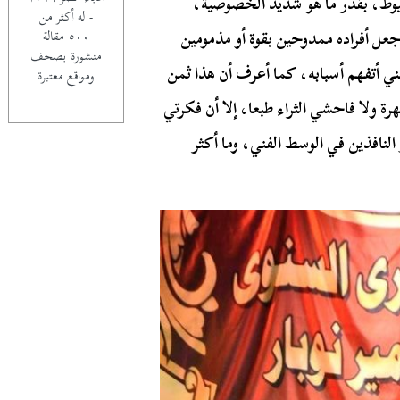
خيوط، بقدر ما هو شديد الخصوصية،
- له أكثر من
عل أفراده ممدوحين بقوة أو مذمومين
٥٠٠ مقالة
منشورة بصحف
نني أتفهم أسبابه، كما أعرف أن هذا ثمن
ومواقع معتبرة
رة ولا فاحشي الثراء طبعا، إلا أن فكرتي
النافذين في الوسط الفني، وما أكثر