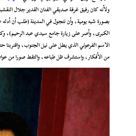
ولأنه كان رفيق غرفة صديقي الفنان القدير جلال النقشبن
بصورة شبه يومية، وأن نتجول في المدينة (طلب أن أدله ع
الكبرى، وأصر على زيارة جامع سيدي عبد الرحيم)، وك
الاسم الفرعوني الذي يطل على نيل الجنوب، واقنربنا ح
من الأفكار، واستشرف ظل طباعه، والتقط صورا من عواط