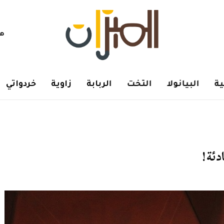
هم
ة
البيانولا
التخت
الربابة
زاوية
خردواتي
دئة!