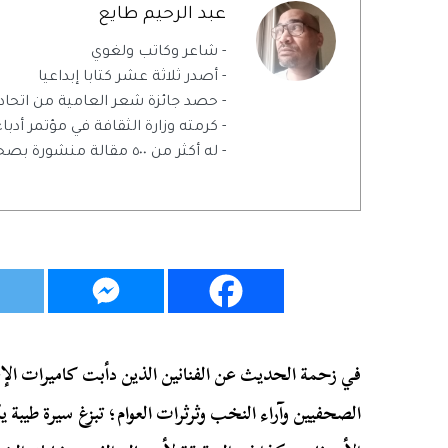
عبد الرحيم طايع
- شاعر وكاتب ولغوي
- أصدر ثلاثة عشر كتابا إبداعيا
- حصد جائزة شعر العامية من اتحاد ال
- كرمته وزارة الثقافة في مؤتمر أدباء م
- له أكثر من ٥٠٠ مقالة منشورة بصحف ومواقع معتبرة
في زحمة الحديث عن الفنانين الذين دأبت كاميرات الإ
الصحفيين وآراء النخب وثرثرات العوام؛ تبزغ سيرة طيبة ي