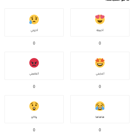
ما هو انطباعك؟
أحببته
أحزنني
0
0
أعجبني
أغضبني
0
0
هاهاها
واااو
0
0