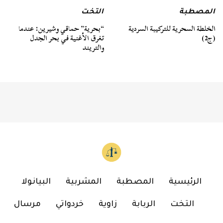
المصطبة
التخت
الخلطة السحرية للتركيبة السردية
“بحرية” حماقي وشيرين: عندما
(ج2)
تغرق الأغنية في بحر الجدل
والتريند
الرئيسية
المصطبة
المشربية
البيانولا
التخت
الربابة
زاوية
خردواتي
مرسال