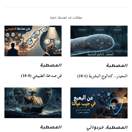
مقالات قد تعجبك ايضا
المصطبة
المصطبة
فن صناعة الطبيعي (0-10)
المعيار.. كتالوج البشرية (1-10)
المصطبة
المصطبة
,
خردواتي