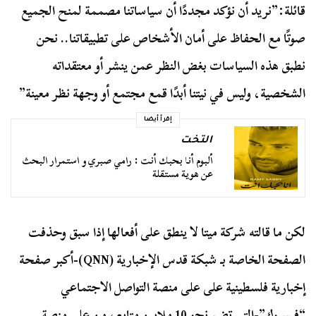
قائلة:”نريد أن نؤكد مجددًا أن سياساتنا مصممة لمنح الجميع
صوتًا مع الحفاظ على أمان الأشخاص على تطبيقاتنا.. نحن
نطبق هذه السياسات بغض النظر عمن ينشر أو معتقداته
الشخصية، وليس في نيتنا أبدًا قمع مجتمع أو وجهة نظر معينة”
إقرأ أيضا
التخت
ألبوم أنا بحبك أنت : رامي صبري و استمرار البحث
عن هوية مستقلة
لكن ما قالته شركة ميتا لا ينطق على أفعالها إذا سبق وحذفت
الصفحة الخاصة بـ شبكة قدس الإخبارية (QNN)-أكبر صفحة
إخبارية فلسطينية على على منصة التواصل الاجتماعي
“فيسبوك”-التي تضم نحو 10 ملايين متابع، من على منصة