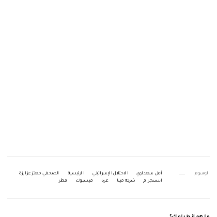
الوسوم
أمل سعداوي
الاحتلال الإسرائيلي
الرئيسية
الصحفي معتز عزايزة
انستجرام
شركة ميتا
غزة
فيسبوك
قطر