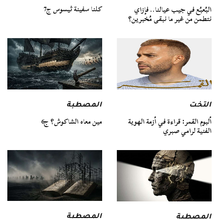
كلنا سفينة ثيسوس ج7
البُعبُع في جيب عيالنا.. فإزاي
نتطمن من غير ما نبقى مُخبرين؟
التخت
المصطبة
ألبوم القمر: قراءة في أزمة الهوية
مين معاه الشاكوش؟ ج6
الفنية لرامي صبري
المصطبة
المصطبة