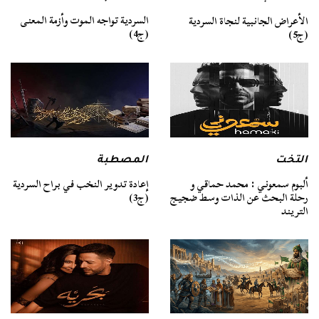
السردية تواجه الموت وأزمة المعنى
الأعراض الجانبية لنجاة السردية
(ج4)
(ج5)
التخت
المصطبة
ألبوم سمعوني : محمد حماقي و
إعادة تدوير النخب في براح السردية
رحلة البحث عن الذات وسط ضجيج
(ج3)
التريند