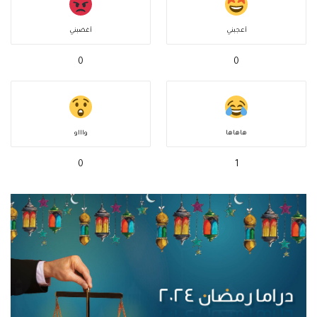
أعجبني
أغضبني
0
0
هاهاها
واااو
0
1