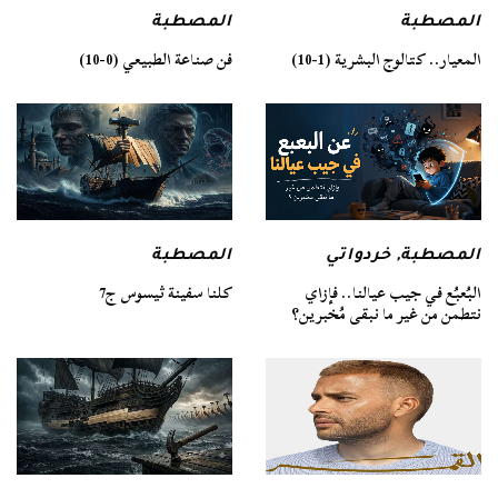
المصطبة
المصطبة
فن صناعة الطبيعي (0-10)
المعيار.. كتالوج البشرية (1-10)
المصطبة
المصطبة
,
خردواتي
كلنا سفينة ثيسوس ج7
البُعبُع في جيب عيالنا.. فإزاي
نتطمن من غير ما نبقى مُخبرين؟