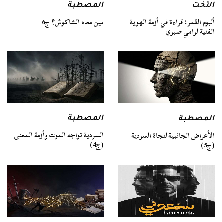
التخت
المصطبة
ألبوم القمر: قراءة في أزمة الهوية
مين معاه الشاكوش؟ ج6
الفنية لرامي صبري
المصطبة
المصطبة
السردية تواجه الموت وأزمة المعنى
الأعراض الجانبية لنجاة السردية
(ج4)
(ج5)