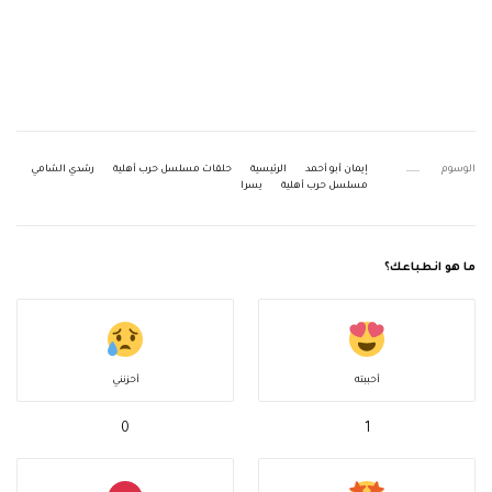
الوسوم
إيمان أبو أحمد
الرئيسية
حلقات مسلسل حرب أهلية
رشدي الشامي
مسلسل حرب أهلية
يسرا
ما هو انطباعك؟
أحببته
أحزنني
0
1