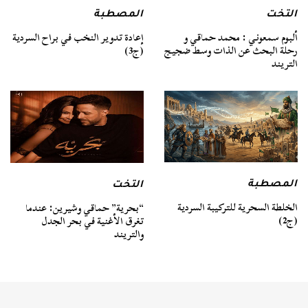
التخت
المصطبة
ألبوم سمعوني : محمد حماقي و
إعادة تدوير النخب في براح السردية
رحلة البحث عن الذات وسط ضجيج
(ج3)
التريند
المصطبة
التخت
الخلطة السحرية للتركيبة السردية
“بحرية” حماقي وشيرين: عندما
(ج2)
تغرق الأغنية في بحر الجدل
والتريند