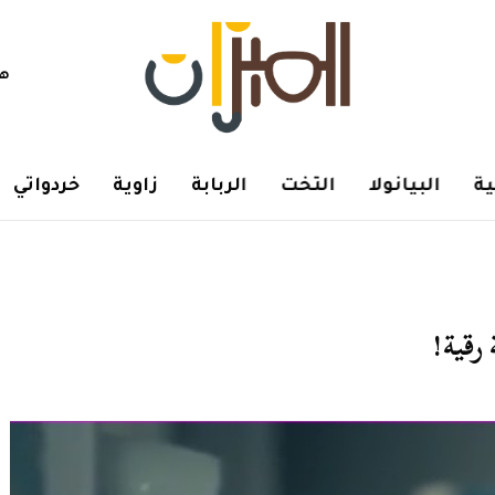
هم
ة
البيانولا
التخت
الربابة
زاوية
خردواتي
رقية!