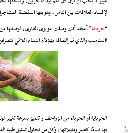
عبير لا تحب أن ترى أي نعم بيد الأخرين، ويمكنها 
لإفساد العلاقات بين الناس، وهوايتها المفضلة المشاجر
“
حرباية”
أعتقد أنك وصلت عزيزي القارىء لوصفها من 
االمناسب والذي تم إلصاقه بهؤلاء النساء اللاتي تتصر
الحرباية أو الحرباء من الزواحف و تتميز بسرعة تغيير لونه
بها تمامًا كعبير ومثيلاتها، وكل من تحاول تمثيل طيبة