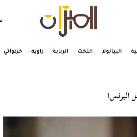
هم
ة
البيانولا
التخت
الربابة
زاوية
خردواتي
ل البرنس!