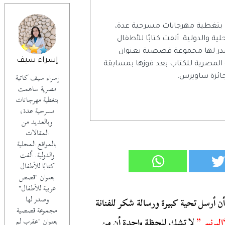
بتغطية مهرجانات مسرحية عدة،
ية والدولية. ألفت كتابًا للأطفال
در لها مجموعة قصصية بعنوان
إسراء سيف
 المصرية للكتاب بعد فوزها بمسابقة
إسراء سيف كاتبة
جائزة ساويرس.
مصرية ساهمت
بتغطية مهرجانات
مسرحية عدة،
وبالعديد من
المقالات
بالمواقع المحلية
والدولية. ألفت
كتابًا للأطفال
بعنوان "قصص
عربية للأطفال"
وصدر لها
 أرسل تحية كبيرة ورسالة شكر للفنانة
مجموعة قصصية
البرنس”
لا تشك للحظة واحدة أن من
بعنوان "عقرب لم