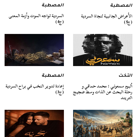
المصطبة
المصطبة
السردية تواجه الموت وأزمة المعنى
الأعراض الجانبية لنجاة السردية
(ج4)
(ج5)
التخت
المصطبة
ألبوم سمعوني : محمد حماقي و
إعادة تدوير النخب في براح السردية
رحلة البحث عن الذات وسط ضجيج
(ج3)
التريند