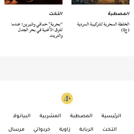
المصطبة
التخت
الخلطة السحرية للتركيبة السردية
“بحرية” حماقي وشيرين: عندما
(ج2)
تغرق الأغنية في بحر الجدل
والتريند
الرئيسية
المصطبة
المشربية
البيانولا
التخت
الربابة
زاوية
خردواتي
مرسال