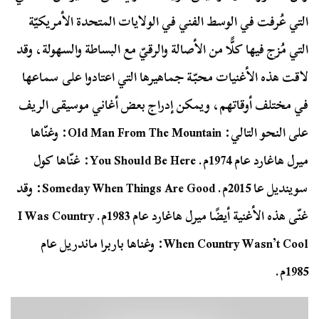
التي عُرفت في الوسط الفني في الولايات المتحدة الأمريكيّة
التي مُزج فيها كلًّا من الأصالة والرقيّ مع البساطة والسهولة، وقد
لاقت هذه الأغنيات محبّة جماهيرها التي اعتادوا على سماعها
في مختلف أوقاتهم، ويمكن إدراج بعض أغاني موسيقى الريف
على النحو التالي: Old Man From The Mountain: وغنّاها
ميرل هاغارد عام 1974م. You Should Be Here: غنّاها كول
سوينديل عا 2015م. Someday When Things Are Good: وقد
غنّى هذه الأغنية أيضًا ميرل هاغارد عام 1983م. I Was Country
When Country Wasn’t Cool: وغناها باربرا ماندريل عام
1985م.