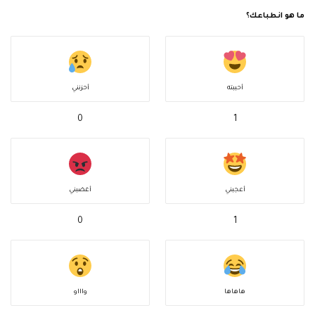
ما هو انطباعك؟
أحببته
أحزنني
0
1
أعجبني
أغضبني
0
1
هاهاها
واااو