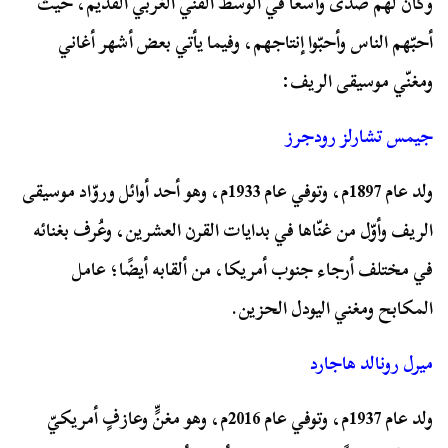
وكان لهم صدًى واسعًا في الوسط الفني الغربي القديم، حيث
أحبّهم الناس وأحبّوا إنتاجهم، وفيما يأتي بعض أشهر أغاني
ومغنّي موسيقى الريف:
جيمس تشارلز رودجرز
ولد عام 1897م، وتوفي عام 1933م، وهو أحد أوائل وروّاد موسيقى
الريف وأوّل من غنّاها في بدايات القرن العشرين، وعُرف بغنائه
في مختلف أرجاء جنوب أمريكا، من ألقابه أيضًا؛ عامل
المكابح ومغني اليودل الحزين.
ميرل رونالد هاجارد
ولد عام 1937م، وتوفي عام 2016م، وهو مغنٍّ وعازفٍ أمريكيّ