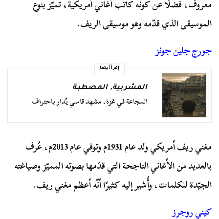
معروف، فضلًا عن كونه كاتب أغاني أمريكية، تميّز بنوع
الموسيقى الذي قدّمه وهو موسيقى الريف.
جورج جلين جونز
إقرأ أيضا
المشربية
,
المصطبة
المجاعة في غزة، مشهد قاسي يُدار باحتراف
مغني ريف أمريكي ولد عام 1931م وتوفي عام 2013م، عُرف
بالعديد من الأغاني الناجحة التي قدّمها بصوته المميّز وصياغته
الجيّدة للكلمات، وأُشير إليه كثيرًا أنّه أعظم مغني ريف.
كيني روجرز