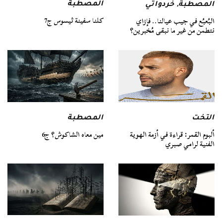
المصطبة
المصطبة
,
خردواتي
كلنا سفينة ثيسوس ج7
البُعبُع في جيب عيالنا.. فإزاي
نتطمن من غير ما نبقى مُخبرين؟
التخت
المصطبة
ألبوم القمر: قراءة في أزمة الهوية
مين معاه الشاكوش؟ ج6
الفنية لرامي صبري