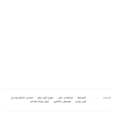
الوسوم
الرئيسية
جو لوجان ديفي
جورج جلين جونز
جيمس تشارلز رودجرز
كيني روجرز
موسيقى الكانتري
ميرل رونالد هاجارد