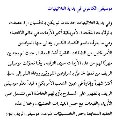
موسيقى الكانتري في بداية الثلاثينيات
وفي بداية الثلاثينيات حدث ما لم يكن بالحُسبان، إذ عصفت
بالولايات المُتّحدة الأمريكيّة أكبر الأزمات في عالم الاقتصاد
وهي ما يعرف باسم الكساد الكبير، وعانى منها المواطنين
الأمريكيّين من الطبقات الفقيرة أشدّ المعاناة، حيث لم يجدون
مهربًا لهم من هذه الأزمات سوى الترفيه، وهُنا تحوّلت موسيقى
الريف من نمطٍ خاصٍّ بالمزارعين القرويّين ورعاة البقر إلى نمطٍ
أكثرَ شهرةً وإثارةً في عيون الشعب الأمريكيّ؛ فبدأ مغنّو موسيقى
الريف بالظهور على المسارح بأزيائهم الخاصّة التي تشتمل على
الأزياء والقبعات مع حمل الغيثارات الخشبيّة، وخلال هذه
العقود المتتابعة وحتى الخمسينيّات شرعت موسيقى الريف بنزع