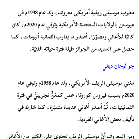
مطرب موسيقى ريفية أمريكي معروف، ولد عام 1938م في
هيوستن بالولايات المتحدة الأمريكية وتوفي عام 2020م، كان
كاتبًا للأغاني ومصوّرًا، أصدر ما يقارب الثمانية ألبومات، كما
حصل على العديد من الجوائز طيلة فترة حياته الفنيّة.
جو لوجان ديفي
مغني موسيقى الريف الأمريكي، ولد عام 1958م وتوفي عام
2020م بسبب فيروس كورونا، عمل كمغنٍّ تجريبيٍّ في فترة
الثمانينيات، ثُمّ أصدر أغاني عديدة متميّزة، كما شارك في
تأليف بعض الأغاني الفردية.
ومن المعروف أنّ موسيقى الريف تحتوي على الكثير من الأغاني