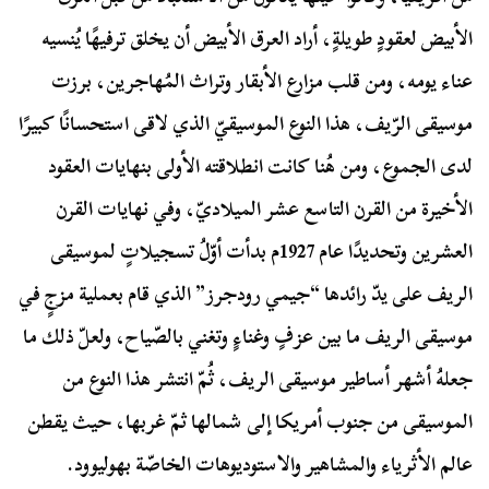
الأبيض لعقودٍ طويلةٍ، أراد العرق الأبيض أن يخلق ترفيهًا يُنسيه
عناء يومه، ومن قلب مزارع الأبقار وتراث المُهاجرين، برزت
موسيقى الرّيف، هذا النوع الموسيقيّ الذي لاقى استحسانًا كبيرًا
لدى الجموع، ومن هُنا كانت انطلاقته الأولى بنهايات العقود
الأخيرة من القرن التاسع عشر الميلاديّ، وفي نهايات القرن
العشرين وتحديدًا عام 1927م بدأت أوّلُ تسجيلاتٍ لموسيقى
الريف على يدّ رائدها “جيمي رودجرز” الذي قام بعملية مزجٍ في
موسيقى الريف ما بين عزفٍ وغناءٍ وتغني بالصّياح، ولعلّ ذلك ما
جعلهُ أشهر أساطير موسيقى الريف، ثُمّ انتشر هذا النوع من
الموسيقى من جنوب أمريكا إلى شمالها ثمّ غربها، حيث يقطن
عالم الأثرياء والمشاهير والاستوديوهات الخاصّة بهوليوود.