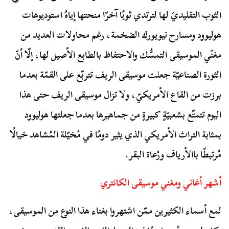
الثوب التقليديّ لها لترتدي ثوبًا آخرًا منحتها إياهُ استوديوهات
هوليوود ومسارح نيويورك الضخمة، رغم محاولات العديد من
مغنّي الموسيقى التمسُّك والاحتفاظ بالطابع الأصيل لها، إلّا أنّ
الثورة الصناعيّة جعلت موسيقى الريف تتربّع على القمّة بعدما
برزت من القاع الأمريكيّ، ولا تزال موسيقى الريف حتى هذا
اليوم تتمتّع بشعبيّةٍ كبيرةٍ من جماهيرها بعدما جعلتها هوليوود
بمثابة التراث الأمريكي الذي يثير دومًا في مُخيّلة المُشاهد خيالًا
مُرتبطًا باالأرياف ورُعاة البقر.
أشهر أغاني ومغني موسيقى الكانتري
لمع أسماء الكثيرين ممّن اشتهروا بغناء هذا النوع من الموسيقى،