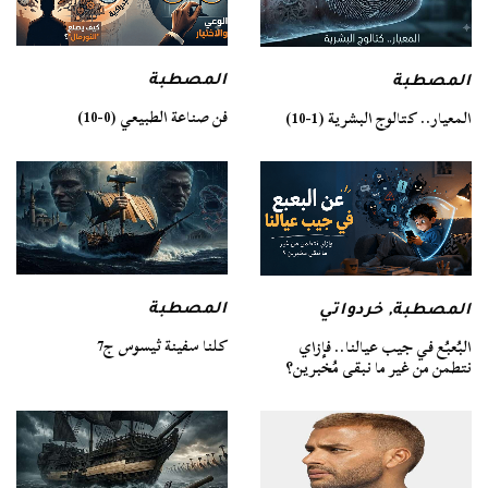
المصطبة
المصطبة
فن صناعة الطبيعي (0-10)
المعيار.. كتالوج البشرية (1-10)
المصطبة
المصطبة
,
خردواتي
كلنا سفينة ثيسوس ج7
البُعبُع في جيب عيالنا.. فإزاي
نتطمن من غير ما نبقى مُخبرين؟