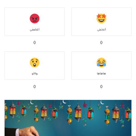
أعجبني
أغضبني
0
0
هاهاها
واااو
0
0