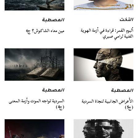
التخت
المصطبة
ألبوم القمر: قراءة في أزمة الهوية
مين معاه الشاكوش؟ ج6
الفنية لرامي صبري
المصطبة
المصطبة
السردية تواجه الموت وأزمة المعنى
الأعراض الجانبية لنجاة السردية
(ج4)
(ج5)