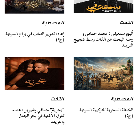
التخت
المصطبة
ألبوم سمعوني : محمد حماقي و
إعادة تدوير النخب في براح السردية
رحلة البحث عن الذات وسط ضجيج
(ج3)
التريند
المصطبة
التخت
الخلطة السحرية للتركيبة السردية
“بحرية” حماقي وشيرين: عندما
(ج2)
تغرق الأغنية في بحر الجدل
والتريند