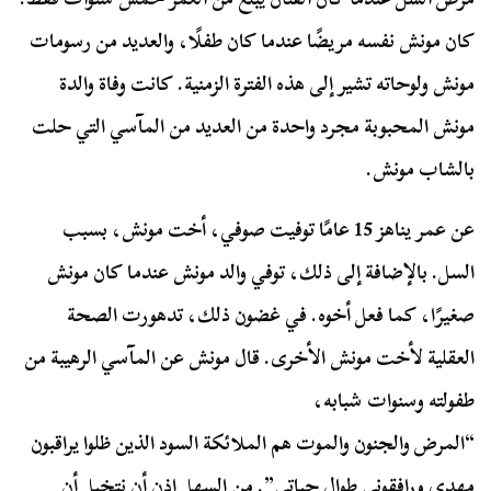
كان مونش نفسه مريضًا عندما كان طفلًا، والعديد من رسومات
مونش ولوحاته تشير إلى هذه الفترة الزمنية. كانت وفاة والدة
مونش المحبوبة مجرد واحدة من العديد من المآسي التي حلت
بالشاب مونش.
عن عمر يناهز 15 عامًا توفيت صوفي، أخت مونش، بسبب
السل. بالإضافة إلى ذلك، توفي والد مونش عندما كان مونش
صغيرًا، كما فعل أخوه. في غضون ذلك، تدهورت الصحة
العقلية لأخت مونش الأخرى. قال مونش عن المآسي الرهيبة من
طفولته وسنوات شبابه،
“المرض والجنون والموت هم الملائكة السود الذين ظلوا يراقبون
مهدي ورافقوني طوال حياتي”. من السهل إذن أن نتخيل أن