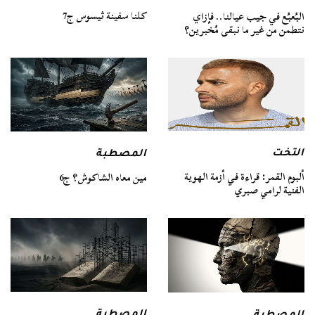
كلنا سفينة ثيسوس ج7
البُعبُع في جيب عيالنا.. فإزاي
نتطمن من غير ما نبقى مُخبرين؟
التخت
المصطبة
ألبوم القمر: قراءة في أزمة الهوية
مين معاه الشاكوش؟ ج6
الفنية لرامي صبري