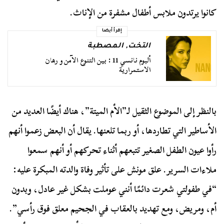
كانوا يرتدون ملابس أطفال مشفرة من الإناث.
إقرأ أيضا
التخت
,
المصطبة
ألبوم نانسي 11 : بين التنوع الآمن و رهان
الاستمرارية
بالنظر إلى الموضوع الثقيل لـ”الأم الميتة”، هناك أيضًا العديد من
الأساطير التي تطاردها، أو ربما تلعنها. يقال أن البعض زعموا أنهم
رأوا عيون الطفل الصغير تتبعهم أثناء تحركهم أو أنهم سمعوا
ملاءات السرير. علق مونش على تأثير وفاة والدته المبكرة عليه:
“في طفولتي شعرت دائمًا أنني عوملت بشكل غير عادل، وبدون
أم، ومريض، ومع تهديد بالعقاب في الجحيم معلق فوق رأسي”.