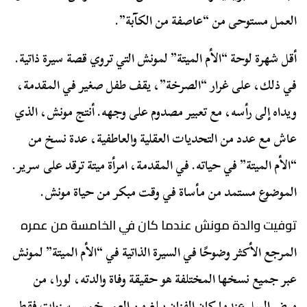
العمل مستوحى من “عاصفة من الكآبة”.
أقل شهرة لوحة “الأم الميتة” لمونش التي تروي قصة سيرة ذاتية.
في ذلك، على غرار “الصرخة”، يقف طفل صغير في المقدمة،
ويداه إلى رأسه، مع تعبير مصدوم على وجهه. أنتج مونش، الذي
عاش مع عدد من التحديات العقلية والعاطفية، عدة نسخ من
“الأم الميتة” في حياته. في المقدمة، امرأة ميتة ترقد على سرير.
الموضوع مستمد من مأساة في وقت مبكر من حياة مونش.
توفيت والدة مونش عندما كان في الخامسة من عمره
المرجع الأكثر وضوحًا في السيرة الذاتية في “الأم الميتة” لمونش
عبر جميع نسخها المختلفة هو حقيقة وفاة والدته، لورا، من
مرض السل عندما كان الفنان يبلغ من العمر خمس سنوات فقط.