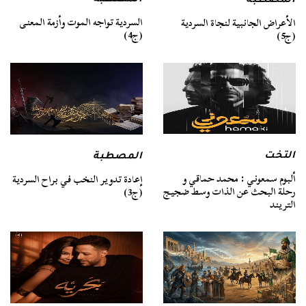
المصطبة
المصطبة
السردية تواجه الموت وأزمة المعنى
الأعراض الجانبية لنجاة السردية
(ج4)
(ج5)
التخت
المصطبة
ألبوم سمعوني : محمد حماقي و
إعادة تدوير النخب في براح السردية
رحلة البحث عن الذات وسط ضجيج
(ج3)
التريند