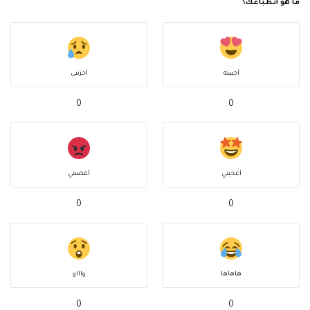
ما هو انطباعك؟
أحببته
أحزنني
0
0
أعجبني
أغضبني
0
0
هاهاها
واااو
0
0