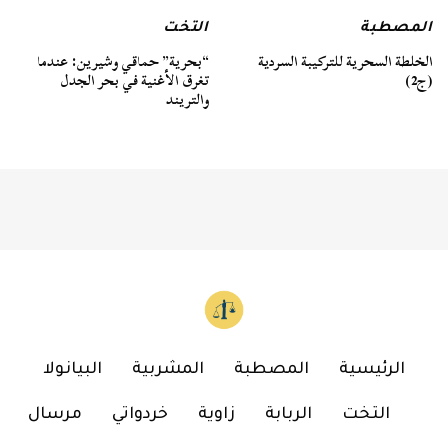
المصطبة
التخت
الخلطة السحرية للتركيبة السردية
“بحرية” حماقي وشيرين: عندما
(ج2)
تغرق الأغنية في بحر الجدل
والتريند
الرئيسية
المصطبة
المشربية
البيانولا
التخت
الربابة
زاوية
خردواتي
مرسال