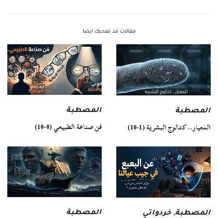
مقالات قد تعجبك ايضا
المصطبة
المصطبة
فن صناعة الطبيعي (0-10)
المعيار.. كتالوج البشرية (1-10)
المصطبة
المصطبة
,
خردواتي