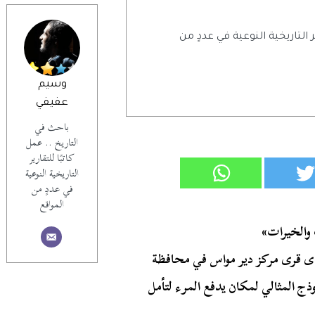
ر التاريخية النوعية في عددٍ من
وسيم
عفيفي
باحث في
التاريخ .. عمل
كاتبًا للتقارير
التاريخية النوعية
في عددٍ من
المواقع
 والخيرات»
حدى قرى مركز دير مواس في محافظة
ذج المثالي لمكان يدفع المرء لتأمل