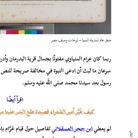
منظر عام لمدينة المنيا – لوحات وصف مصر
ربما كان عرام المنياوي مفتونًا بجمال قرية البدرمان وأد
سرعان ما لبث أن ادعى النبوة في مخالفة صريحة للنص الق
رسول بعد سيدنا محمد صلى الله عليه وسلم.
اقرأ أيضًا
كيف غَيَّر أمير الشعراء قصيدة طلع البدر علينا
لم يعطي
ابن حجر العسقلاني
تفاصيل حول قيام عَرَّام با