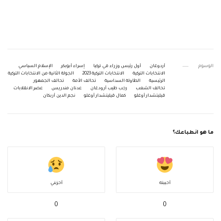
الوسوم
أردوغان
أول رئيس وزراء في تركيا
إسراء أبوبكر
الإسلام السياسي
الانتخابات التركية
الانتخابات التركية 2023
الجولة الثانية من الانتخابات التركية
الرئيسية
الطاولة السداسية
تحالف الأمة
تحالف الجمهور
تحالف الشعب
رجب طيب أرودغان
عدنان مندريس
عصر الانقلابات
قيليتشدار أوغلو
كمال قيليتشدار أوغلو
نجم الدين أربكان
ما هو انطباعك؟
أحببته
أحزنني
0
0