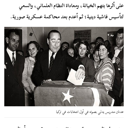
على أثرها بتهم الخيانة، ومعاداة النظام العلماني، والسعي
لتأسيس فاشية دينية؛ ثم أعدم بعد محاكمة عسكرية صورية.
عدنان مندريس يدلي بصوته في أول انتخابات في تركيا