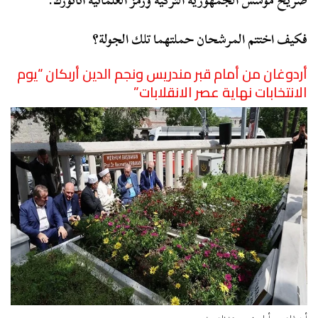
ضريح مؤسس الجمهورية التركية ورمز العلمانية أتاتورك.
فكيف اختتم المرشحان حملتهما تلك الجولة؟
أردوغان من أمام قبر مندريس ونجم الدين أربكان “يوم
الانتخابات نهاية عصر الانقلابات”