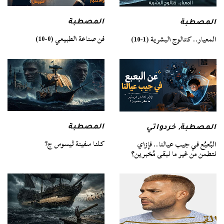
المصطبة
المصطبة
فن صناعة الطبيعي (0-10)
المعيار.. كتالوج البشرية (1-10)
المصطبة
المصطبة
,
خردواتي
كلنا سفينة ثيسوس ج7
البُعبُع في جيب عيالنا.. فإزاي
نتطمن من غير ما نبقى مُخبرين؟