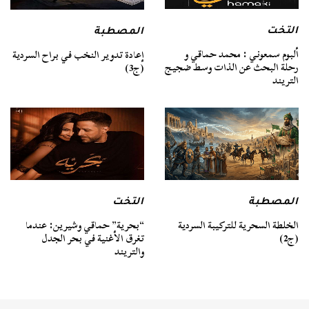
التخت
المصطبة
ألبوم سمعوني : محمد حماقي و
إعادة تدوير النخب في براح السردية
رحلة البحث عن الذات وسط ضجيج
(ج3)
التريند
المصطبة
التخت
الخلطة السحرية للتركيبة السردية
“بحرية” حماقي وشيرين: عندما
(ج2)
تغرق الأغنية في بحر الجدل
والتريند