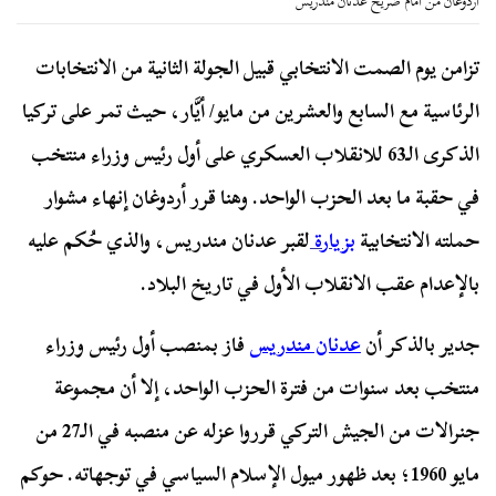
أردوغان من أمام ضريح عدنان مندريس
تزامن يوم الصمت الانتخابي قبيل الجولة الثانية من الانتخابات
الرئاسية مع السابع والعشرين من مايو/ أيَّار، حيث تمر على تركيا
الذكرى الـ63 للانقلاب العسكري على أول رئيس وزراء منتخب
في حقبة ما بعد الحزب الواحد. وهنا قرر أردوغان إنهاء مشوار
حملته الانتخابية
بزيارة
لقبر عدنان مندريس، والذي حُكم عليه
بالإعدام عقب الانقلاب الأول في تاريخ البلاد.
جدير بالذكر أن
عدنان مندريس
فاز بمنصب أول رئيس وزراء
منتخب بعد سنوات من فترة الحزب الواحد، إلا أن مجموعة
جنرالات من الجيش التركي قرروا عزله عن منصبه في الـ27 من
مايو 1960؛ بعد ظهور ميول الإسلام السياسي في توجهاته. حوكم