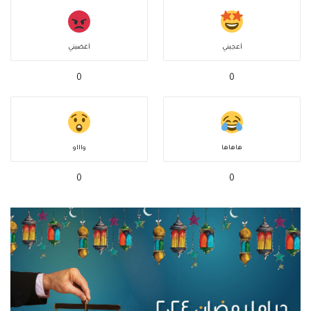
أعجبني
أغضبني
0
0
هاهاها
واااو
0
0