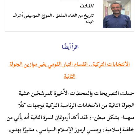
التخت
تاريخ من الغناء الملفق . الموزع الموسيقي أشرف
عبده
اقرأ أيضًا
الانتخابات التركية.. انقسام التيار القومي يغير موازين الجولة
الثانية
حملت التصريحات والمحطات الأخيرة للمرشحَين عشية
الجولة الثانية من الانتخابات الرئاسية التركية توجهات كلًا
منهما- بشكل مبطن-؛ فقد أكد أردوغان للمرة الثانية أنه يأتي من
خلفية إسلامية، وينتمي لرموز الإسلام السياسي، مشيرًا بهدوء