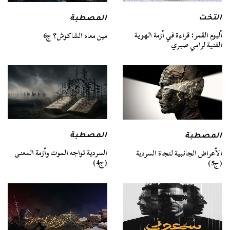
التخت
المصطبة
ألبوم القمر: قراءة في أزمة الهوية
مين معاه الشاكوش؟ ج6
الفنية لرامي صبري
المصطبة
المصطبة
السردية تواجه الموت وأزمة المعنى
الأعراض الجانبية لنجاة السردية
(ج4)
(ج5)