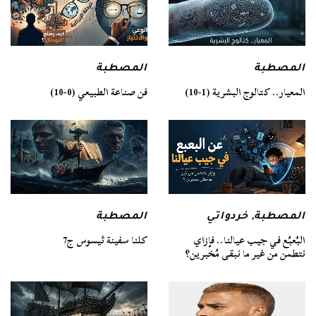
المصطبة
المصطبة
فن صناعة الطبيعي (0-10)
المعيار.. كتالوج البشرية (1-10)
المصطبة
المصطبة
,
خردواتي
كلنا سفينة ثيسوس ج7
البُعبُع في جيب عيالنا.. فإزاي
نتطمن من غير ما نبقى مُخبرين؟