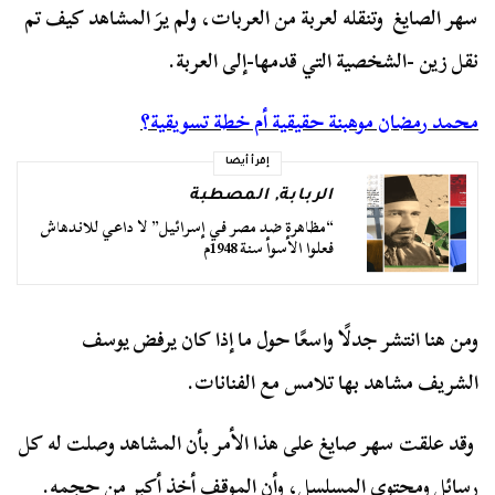
سهر الصايغ وتنقله لعربة من العربات، ولم يرَ المشاهد كيف تم
نقل زين -الشخصية التي قدمها-إلى العربة.
محمد رمضان موهبنة حقيقية أم خطة تسويقية؟
إقرأ أيضا
الربابة
,
المصطبة
“مظاهرة ضد مصر في إسرائيل” لا داعي للاندهاش
فعلوا الأسوأ سنة 1948م
ومن هنا انتشر جدلًا واسعًا حول ما إذا كان يرفض يوسف
الشريف مشاهد بها تلامس مع الفنانات.
وقد علقت سهر صايغ على هذا الأمر بأن المشاهد وصلت له كل
رسائل ومحتوى المسلسل، وأن الموقف أخذ أكبر من حجمه.