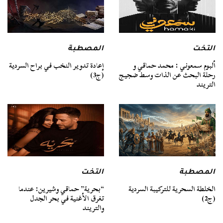
التخت
المصطبة
ألبوم سمعوني : محمد حماقي و
إعادة تدوير النخب في براح السردية
رحلة البحث عن الذات وسط ضجيج
(ج3)
التريند
المصطبة
التخت
الخلطة السحرية للتركيبة السردية
“بحرية” حماقي وشيرين: عندما
(ج2)
تغرق الأغنية في بحر الجدل
والتريند