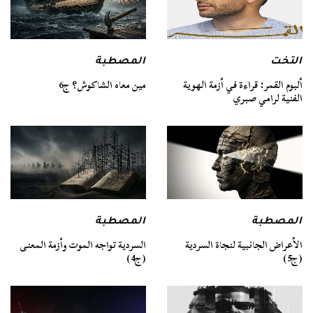
التخت
المصطبة
ألبوم القمر: قراءة في أزمة الهوية
مين معاه الشاكوش؟ ج6
الفنية لرامي صبري
المصطبة
المصطبة
السردية تواجه الموت وأزمة المعنى
الأعراض الجانبية لنجاة السردية
(ج4)
(ج5)