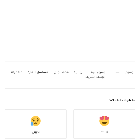
الوسوم
إسراء سيف
الرئيسية
محمد نجاتي
مسلسل النهاية
منة عرفة
يوسف الشريف
ما هو انطباعك؟
أحببته
أحزنني