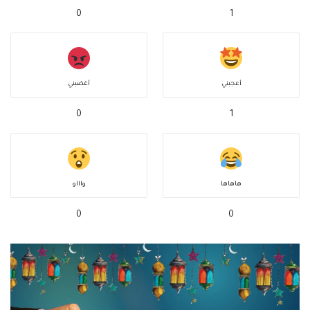
0
1
أعجبني
أغضبني
0
1
هاهاها
واااو
0
0