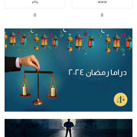
هاهاها
واااو
0
0