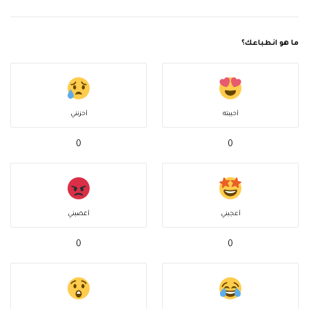
ما هو انطباعك؟
أحببته
أحزنني
0
0
أعجبني
أغضبني
0
0