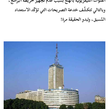
القنوات التليفزيونية بالهلع بسبب عدم تجهيز خريطة البرامج،
وبالتالي تتكشّف خدعة التصريحات التي تؤكّد الاستعداد
المُسبق، وتبدو الحقيقة مرة!