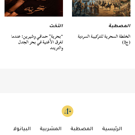
المصطبة
التخت
الخلطة السحرية للتركيبة السردية
“بحرية” حماقي وشيرين: عندما
(ج2)
تغرق الأغنية في بحر الجدل
والتريند
الرئيسية
المصطبة
المشربية
البيانولا