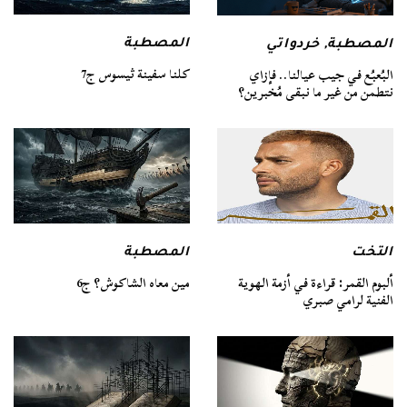
المصطبة
المصطبة
,
خردواتي
كلنا سفينة ثيسوس ج7
البُعبُع في جيب عيالنا.. فإزاي
نتطمن من غير ما نبقى مُخبرين؟
التخت
المصطبة
ألبوم القمر: قراءة في أزمة الهوية
مين معاه الشاكوش؟ ج6
الفنية لرامي صبري