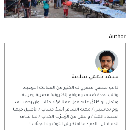
Author
محمد فهمي سلامة
كاتب صحفي مصري له الكثير من المقالات النوعية،
وكتب لعدة صُحف ومواقع إلكترونية مصرية وعربية،
ويتمنى لو طُبّقَ عليه قول عمنا فؤاد حدّاد : وان رجعت ف
يوم تحاسبني / مهنة الشـاعر أشـدْ حساب / الأصيل فيهــا
اسـتفاد الهَـمْ / وانتهى من الزُخْــرُف الكداب / لما شـاف
الدم قـــال : الدم / ما افتكـرش التوت ولا العِنّاب !