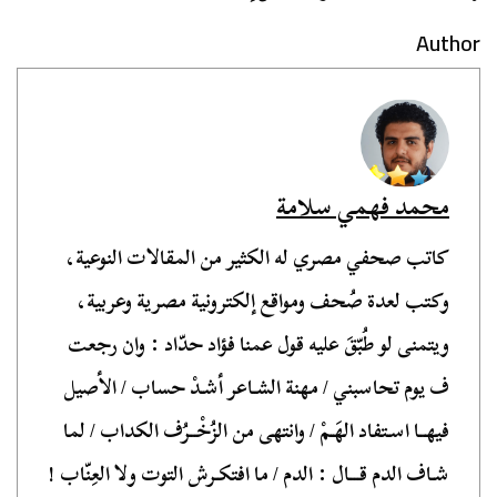
Author
محمد فهمي سلامة
كاتب صحفي مصري له الكثير من المقالات النوعية،
وكتب لعدة صُحف ومواقع إلكترونية مصرية وعربية،
ويتمنى لو طُبّقَ عليه قول عمنا فؤاد حدّاد : وان رجعت
ف يوم تحاسبني / مهنة الشـاعر أشـدْ حساب / الأصيل
فيهــا اسـتفاد الهَـمْ / وانتهى من الزُخْــرُف الكداب / لما
شـاف الدم قـــال : الدم / ما افتكـرش التوت ولا العِنّاب !