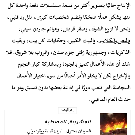
الإنتاج حاليًا بتصوير أكثر من تسعة مسلسلات دفعة واحدة كل
منها يشكل عملًا ضخمًا وتضم شخصيات كبرى، مثل رد قلبي،
ونحن لا نزرع الشوك، وصقر قريش، و
هوانم جاردن سيتي
،
و
اللص والكلاب
، والبيت الكبير، وحكايات كل بيت، وبقيت
الذكريات، وجمهورية زفتى جزء صثان، وغروب بلا شروق. فلا
شك أن هذه الأعمال تتميز بالجودة وبمشاركة كبار النجوم
والإخراج لكن لا يخلو الأمر أحيانًا من سوء اختيار الأعمال
المجاملة التي تلعب دورًا في إذاعة بعضها بدون تنسيق وهو ما
حدث العام الماضي.
إقرأ أيضا
المشربية
,
المصطبة
السودان يحترق.. نيران قبلية ووقود دولي