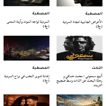
المصطبة
المصطبة
السردية تواجه الموت وأزمة المعنى
الأعراض الجانبية لنجاة السردية
(ج4)
(ج5)
التخت
المصطبة
ألبوم سمعوني : محمد حماقي و
إعادة تدوير النخب في براح السردية
رحلة البحث عن الذات وسط ضجيج
(ج3)
التريند