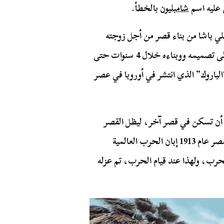
 عليه اسم
شامبليون
بالخطأ.
لي باشا من بناء قصر من أجل زوجته
ووكل الأمر إلى المصمم الإيطالي الشهير أنطونيو التي تولى تصميمه ووبناءه خلال 4 سنوات حتى
مارة “الباروك” الذي انتشر في أوروبا في عصر
أن تسكن في قصر آخر، ليظل القصر
فارغًا لا يقطنه أحد. كان الأمير سعيد تولى رئاسة وزراء مصر عام 1913 إبان الحرب العالمية
لحرب، ولهذا عند قيام الحرب، تم عزله