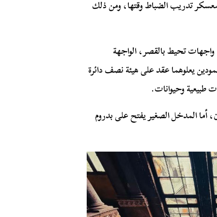
 يوليو 1952 ليتحول القصر لمعسكر تدريب الضباط وقتها، ومن ذلك
يتكون القصر من طابقين وبدروم وجناحين، ويطل على 4 واجهات تحيط بالقصر، الواجهة
مودين يعلوهما عقد على هيئة نصف دائرة
ت طبيعية وحيوانات.
، أما المدخل الصغير يفتح على بدروم