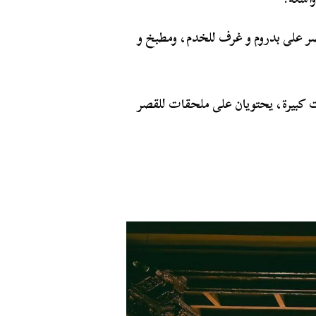
قصر على بدروم و غرف للخدم، ومطبخ و
ت كبيرة، يحتويان على ملحقات للقصر