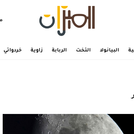
هم
ة
البيانولا
التخت
الربابة
زاوية
خردواتي