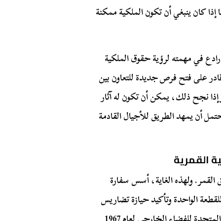
إذا كان ينبغي أن تكون الملكية ممكنة
رادع في مهمته لرؤية حقوق الملكية
 قادر على فتح فرص جديدة للتعاون بين
إذا نجح ذلك، يمكن أن تكون له آثار
تمل أن يمهد الطريق للأجيال القادمة
ة القمرية
سويق القمر. ولهذه الغاية، أسس سفارة
 مكرس لبيع وثائق مقابل 19.95 دولارًا للقطعة الواحدة وتأكيد حيازة تضاريس
المتحدة للفضاء الخارجي
لعام 1967