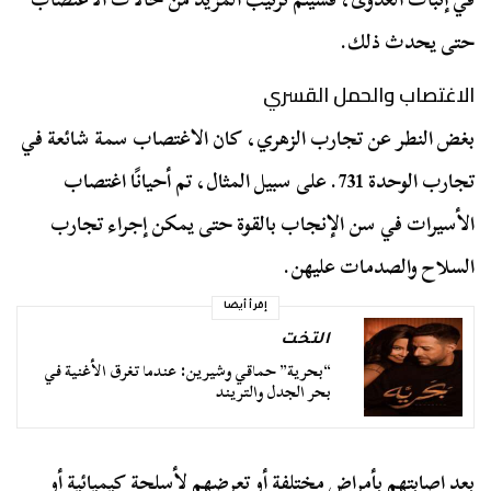
حتى يحدث ذلك.
الاغتصاب والحمل القسري
بغض النطر عن تجارب الزهري، كان الاغتصاب سمة شائعة في
تجارب الوحدة 731. على سبيل المثال، تم أحيانًا اغتصاب
الأسيرات في سن الإنجاب بالقوة حتى يمكن إجراء تجارب
السلاح والصدمات عليهن.
إقرأ أيضا
التخت
“بحرية” حماقي وشيرين: عندما تغرق الأغنية في
بحر الجدل والتريند
بعد إصابتهم بأمراض مختلفة أو تعرضهم لأسلحة كيميائية أو