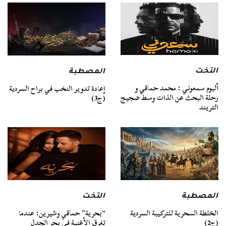
التخت
المصطبة
ألبوم سمعوني : محمد حماقي و
إعادة تدوير النخب في براح السردية
رحلة البحث عن الذات وسط ضجيج
(ج3)
التريند
المصطبة
التخت
الخلطة السحرية للتركيبة السردية
“بحرية” حماقي وشيرين: عندما
(ج2)
تغرق الأغنية في بحر الجدل