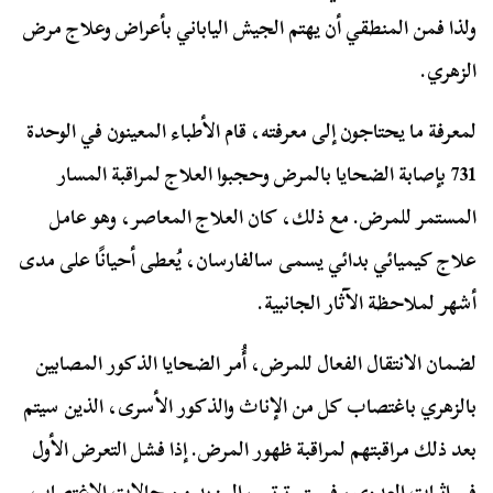
ولذا فمن المنطقي أن يهتم الجيش الياباني بأعراض وعلاج مرض
الزهري.
لمعرفة ما يحتاجون إلى معرفته، قام الأطباء المعينون في الوحدة
731 بإصابة الضحايا بالمرض وحجبوا العلاج لمراقبة المسار
المستمر للمرض. مع ذلك، كان العلاج المعاصر، وهو عامل
علاج كيميائي بدائي يسمى سالفارسان، يُعطى أحيانًا على مدى
أشهر لملاحظة الآثار الجانبية.
لضمان الانتقال الفعال للمرض، أُمر الضحايا الذكور المصابين
بالزهري باغتصاب كل من الإناث والذكور الأسرى، الذين سيتم
بعد ذلك مراقبتهم لمراقبة ظهور المرض. إذا فشل التعرض الأول
في إثبات العدوى، فسيتم ترتيب المزيد من حالات الاغتصاب