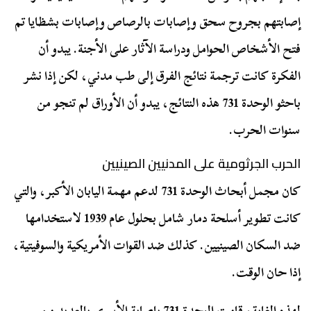
إصابتهم بجروح سحق وإصابات بالرصاص وإصابات بشظايا تم
فتح الأشخاص الحوامل ودراسة الآثار على الأجنة. يبدو أن
الفكرة كانت ترجمة نتائج الفرق إلى طب مدني، لكن إذا نشر
باحثو الوحدة 731 هذه النتائج، يبدو أن الأوراق لم تنجو من
سنوات الحرب.
الحرب الجرثومية على المدنيين الصينيين
كان مجمل أبحاث الوحدة 731 لدعم مهمة اليابان الأكبر، والتي
كانت تطوير أسلحة دمار شامل بحلول عام 1939 لاستخدامها
ضد السكان الصينيين. كذلك ضد القوات الأمريكية والسوفيتية،
إذا حان الوقت.
لهذه الغاية، قامت الوحدة 731 بإصابة الأسرى بالعديد من