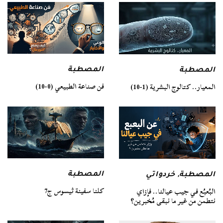
المصطبة
المصطبة
فن صناعة الطبيعي (0-10)
المعيار.. كتالوج البشرية (1-10)
المصطبة
المصطبة
,
خردواتي
كلنا سفينة ثيسوس ج7
البُعبُع في جيب عيالنا.. فإزاي
نتطمن من غير ما نبقى مُخبرين؟