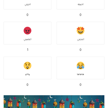
أحببته
أحزنني
0
0
أعجبني
أغضبني
1
0
هاهاها
واااو
0
0