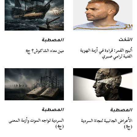
التخت
المصطبة
ألبوم القمر: قراءة في أزمة الهوية
مين معاه الشاكوش؟ ج6
الفنية لرامي صبري
المصطبة
المصطبة
السردية تواجه الموت وأزمة المعنى
الأعراض الجانبية لنجاة السردية
(ج4)
(ج5)