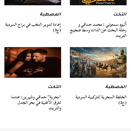
التخت
المصطبة
ألبوم سمعوني : محمد حماقي و
إعادة تدوير النخب في براح السردية
رحلة البحث عن الذات وسط ضجيج
(ج3)
التريند
المصطبة
التخت
الخلطة السحرية للتركيبة السردية
“بحرية” حماقي وشيرين: عندما
(ج2)
تغرق الأغنية في بحر الجدل
والتريند