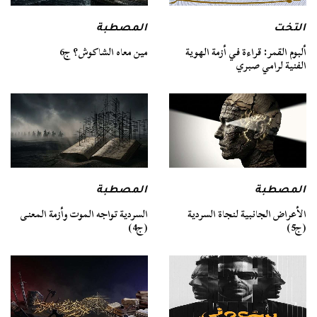
التخت
المصطبة
ألبوم القمر: قراءة في أزمة الهوية
مين معاه الشاكوش؟ ج6
الفنية لرامي صبري
المصطبة
المصطبة
السردية تواجه الموت وأزمة المعنى
الأعراض الجانبية لنجاة السردية
(ج4)
(ج5)