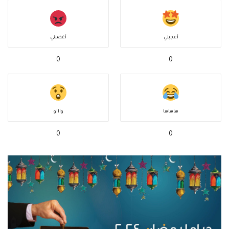
أعجبني
أغضبني
0
0
هاهاها
واااو
0
0