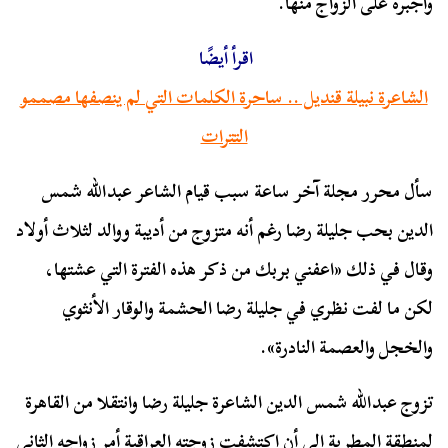
وأجبره على الزواج منها.
اقرأ أيضًا
الشاعرة نبيلة قنديل .. ساحرة الكلمات التي لم ينصفها مصممو
التترات
سأل محرر مجلة آخر ساعة سبب قيام الشاعر عبدالله شمس
الدين بحب جليلة رضا رغم أنه متزوج من أديبة ووالد لثلاث أولاد
وقال في ذلك «اعفني بربك من ذكر هذه الفترة التي عشتها،
لكن ما لفت نظري في جليلة رضا الحشمة والوقار الأنثوي
والخجل والعصمة النادرة».
تزوج عبدالله شمس الدين الشاعرة جليلة رضا وانتقلا من القاهرة
لمنطقة المطرية إلى أن اكتشفت زوجته العراقية أمر زواجه الثاني