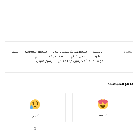
الوسوم
الرئيسية
الشاعر عبدالله شمس الدين
الشاعرة جليلة رضا
الشعر
الطلاق
العدوان الثلاثي
الله أكبر فوق كيد المعتدي
مؤلف أغنية الله أكبر فوق كيد المعتدي
وسيم عفيفي
ما هو انطباعك؟
أحببته
أحزنني
0
1