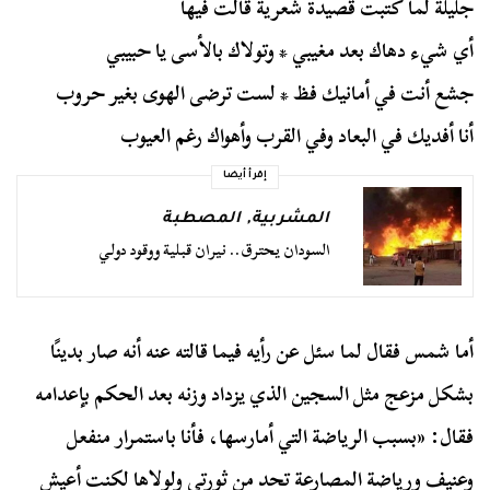
جليلة لما كتبت قصيدة شعرية قالت فيها
أي شيء دهاك بعد مغيبي * وتولاك بالأسى يا حبيبي
جشع أنت في أمانيك فظ * لست ترضى الهوى بغير حروب
أنا أفديك في البعاد وفي القرب وأهواك رغم العيوب
إقرأ أيضا
المشربية
,
المصطبة
السودان يحترق.. نيران قبلية ووقود دولي
أما شمس فقال لما سئل عن رأيه فيما قالته عنه أنه صار بدينًا
بشكل مزعج مثل السجين الذي يزداد وزنه بعد الحكم بإعدامه
فقال: «بسبب الرياضة التي أمارسها، فأنا باستمرار منفعل
وعنيف ورياضة المصارعة تحد من ثورتي ولولاها لكنت أعيش