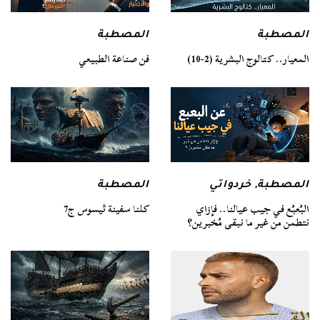
المصطبة
المصطبة
فن صناعة الطبيعي
المعيار.. كتالوج البشرية (2-10)
المصطبة
المصطبة
,
خردواتي
كلنا سفينة ثيسوس ج7
البُعبُع في جيب عيالنا.. فإزاي
نتطمن من غير ما نبقى مُخبرين؟