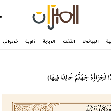
هم
ة
البيانولا
التخت
الربابة
زاوية
خردواتي