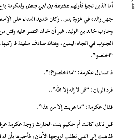
المقال التالي
أما الذين نجوا فأولهم
ولعكرمة باع
عكرمة بن أبي جهل
جهل والده في غزوة بدر.. وكان شديد العداء على الإسلا
الجنوب في اتجاه اليمين، وهناك صادف سفينة فـ ركبها، ف
“اخلصوا”.
فـ تساءل عكرمة: “ما اخلصوا؟!”.
فرد الربان: “قل لا إله إلا الله”..
فقال عكرمة: “ما هربت إلا من هذا”.
قبل ذلك كانت أم حكيم بنت الحارث زوجة عكرمة عرفت 
فذهبت إلى النبي تطلب لزوجها الأمان، فأخبرها بأن له ا