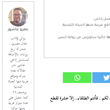
سل إذاعي..
ع عربية منها الحياة اللندنية
عمرو عاشور
روائي وكاتب
ها جائزة ساويرس عن رواية كيس
مقال مصري..
صدر له اربع
روايات بالإضافة
لمسلسل إذاعي..
عاشور نشر
مقالاته بعدة
جرائد ومواقع
عربية منها الحياة
اللندنية
ورصيف٢٢..
لكم.. فأنتم الطلقاء.. إلا عشرة تقطع
كما حصل على
عدة جوائز عربية
ومنها جائزة