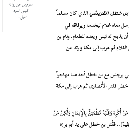
ساويرس عن رواية
كيس اسود
الذي كان مسلماً
ه بن خطل القريشي
ثقيل...
أرسل معاه غلام ليخدمه ويرفاقه في
ن يذبح له تيس ويعده للطعام. ونام بن
الغلام ثم هرب إلى مكة وارتد عن
ي برجلين مع بن خطل أحدهما مهاجراً
 خطل فقتل الأنصارى ثم هرب إلى مكة
ا مَنْ أُكْرِهَ وَقَلْبُهُ مُطْمَئِنٌّ بِالْإِيمَانِ وَلَٰكِنْ مَنْ
َظِيمٌ)..
فقُتل بن خطل على يد أبو برزة