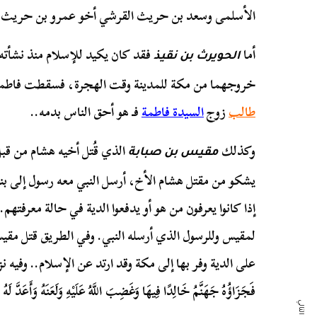
الأسلمى وسعد بن حريث القرشي أخو عمرو بن حريث.
أما
فقد كان يكيد للإسلام منذ نشأته، 
الحويرث بن نقيذ
خروجهما من مكة للمدينة وقت الهجرة، فسقطت فاطمة م
طالب
زوج
السيدة فاطمة
فـ هو أحق الناس بدمه..
وكذلك
الذي قُتل أخيه هشام من قبل 
مقيس بن صبابة
يشكو من مقتل هشام الأخ، أرسل النبي معه رسول إلى بني
لمقيس وللرسول الذي أرسله النبي. وفي الطريق قتل مقي
على الدية وفر بها إلى مكة وقد ارتد عن الإسلام.. وفيه نزل
فَجَزَاؤُهُ جَهَنَّمُ خَالِدًا فِيهَا وَغَضِبَ اللَّهُ عَلَيْهِ وَلَعَنَهُ وَأَعَدَّ لَ