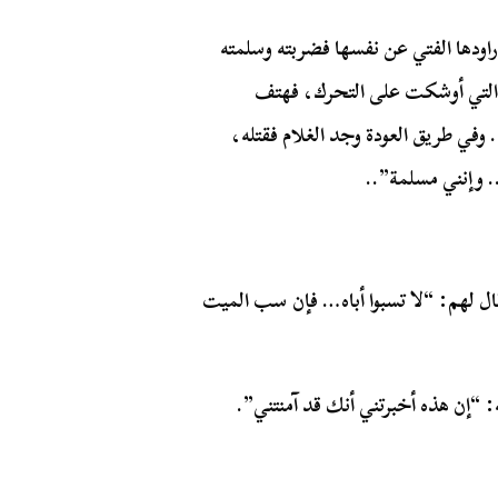
اودها الفتي عن نفسها فضربته وسلمته
ة التي أوشكت على التحرك، فهتف
وفي طريق العودة وجد الغلام فقتله،
. وإنني مسلمة”..
ال لهم: “لا تسبوا أباه… فإن سب الميت
: “إن هذه أخبرتني أنك قد آمنتني”.