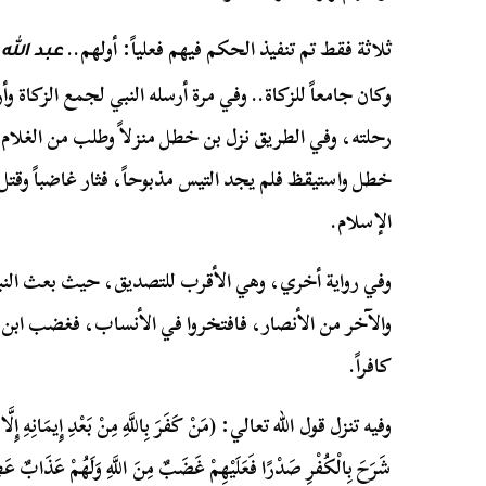
ثلاثة فقط تم تنفيذ الحكم فيهم فعلياً: أولهم..
عبد الل
وكان جامعاً للزكاة.. وفي مرة أرسله النبي لجمع الزكاة و
رحلته، وفي الطريق نزل بن خطل منزلاً وطلب من الغلام أ
خطل واستيقظ فلم يجد التيس مذبوحاً، فثار غاضباً وقتل 
الإسلام.
وفي رواية أخري، وهي الأقرب للتصديق، حيث بعث النب
والآخر من الأنصار، فافتخروا في الأنساب، فغضب ابن
كافراً.
وفيه تنزل قول الله تعالي:
(مَنْ كَفَرَ بِاللَّهِ مِنْ بَعْدِ إِيمَانِهِ إِلَّ
شَرَحَ بِالْكُفْرِ صَدْرًا فَعَلَيْهِمْ غَضَبٌ مِنَ اللَّهِ وَلَهُمْ عَذَابٌ ع