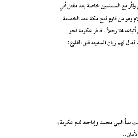
 وثأر مع المسلمين خاصة بعد مقتل أبي
م وهو من قاوم فتح مكة عند الخندمة
وحارب خالد بن الوليد. غير أن خالد انتصر عليه وقتل من أتباعه 24 رجلاً.. فـ فر عكرمة نحو
قال لهم ربان السفينة قبل القلوع:
بنبأ النبي محمد وإباحته لدم عكرمة،
لأمان..