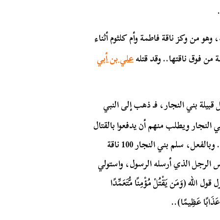
وهو من وكز ناقة فاطمة وأم كلثوم أثناء
ن فوق ناقتها.. وقد قتله
علي بن أبي
قبيلة بني النجار، فـ ذهب إلى النبي
 النجار ويطلب منهم أن يدفعوا بالقتال
إذا كانوا يعرفون من هو أو يدفعوا الدية في حالة معرفتهم.. وبالفعل، سلم بني النجار 100 ناقة
س الرجل الذي أرسله الرسول، واستولي
 قول الله (
وَمَن يَقْتُلْ مُؤْمِنًا مُّتَعَمِّدًا
هُ عَذَابًا عَظِيمًا)..