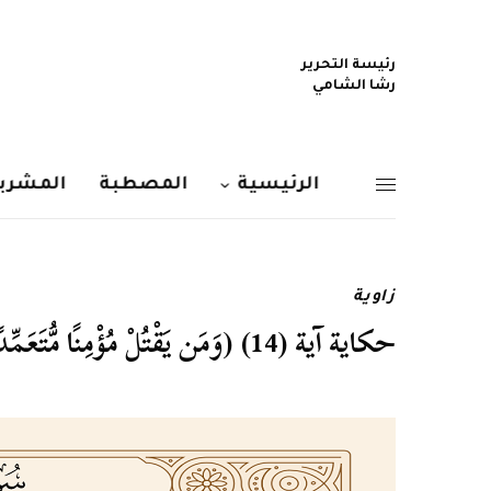
رئيسة التحرير
رشا الشامي
الرئيسية
المصطبة
المشربي
زاوية
حكاية آية (14) (وَمَن يَقْتُلْ مُؤْمِنًا مُّتَعَمِّدًا فَجَزَاؤُهُ جَهَنَّمُ خَالِدًا فِيهَا)