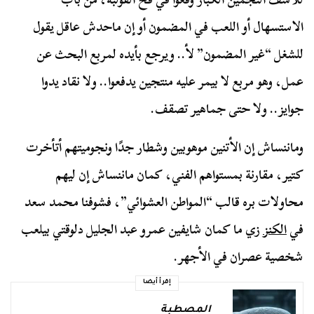
الاستسهال أو اللعب في المضمون أو إن ماحدش عاقل يقول
للشغل “غير المضمون” لأ.. ويرجع بأيده لمربع البحث عن
عمل، وهو مربع لا بيمر عليه منتجين يدفعوا.. ولا نقاد يدوا
جوايز.. ولا حتى جماهير تصقف.
وماننساش إن الأتنين موهوبين وشطار جدًا ونجوميتهم أتأخرت
كتير، مقارنة بمستواهم الفني، كمان ماننساش إن ليهم
محاولات بره قالب “المواطن العشوائي”، فشوفنا محمد سعد
في
الكنز
زي ما كمان شايفين عمرو عبد الجليل دلوقتي بيلعب
شخصية عصران في الأجهر.
إقرأ أيضا
المصطبة