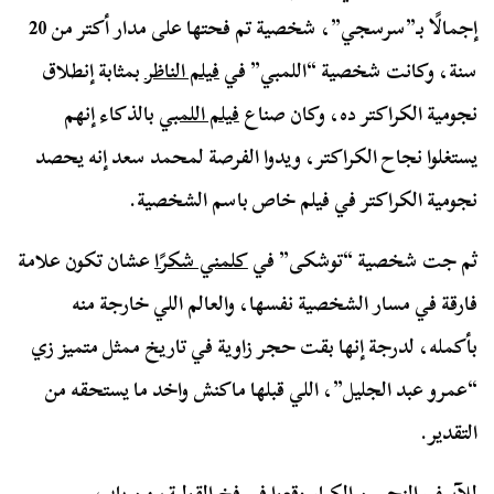
إجمالًا بـ”سرسجي”، شخصية تم فحتها على مدار أكتر من 20
سنة، وكانت شخصية “اللمبي” في
فيلم الناظر
بمثابة إنطلاق
نجومية الكراكتر ده، وكان صناع
فيلم اللمبي
بالذكاء إنهم
يستغلوا نجاح الكراكتر، ويدوا الفرصة لمحمد سعد إنه يحصد
نجومية الكراكتر في فيلم خاص باسم الشخصية.
ثم جت شخصية “توشكى” في
كلمني شكرًا
عشان تكون علامة
فارقة في مسار الشخصية نفسها، والعالم اللي خارجة منه
بأكمله، لدرجة إنها بقت حجر زاوية في تاريخ ممثل متميز زي
“عمرو عبد الجليل”، اللي قبلها ماكنش واخد ما يستحقه من
التقدير.
للآسف النجمين الكبار وقعوا في فخ القولبة، من باب