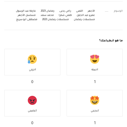
الوسوم
الأجهر
اللمبي
رامي يحيى
رمضان 2023
عارفة عبد الرسول
عمرو عبد الجليل
كلمني شكرا
محمد سعد
مسلسل الأجهر
مسلسلات رمضان
مسلسلات رمضان 2023
مصطفى أبو سريع
ما هو انطباعك؟
أحببته
أحزنني
0
1
أعجبني
أغضبني
0
1