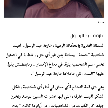
حسنة
عارفة عبد الرسول
الممثلة القديرة والحكائة الرهيبة، عارفة عبد الرسول، لعبت
شخصية “حسنة” ببساطة ومن غير أي حزء، شطارة في التمثيل
تخلي اسم الشخصية يلزق في دماغ الإنسان.. ومايفضلش يقول
عليها “الست اللي عاملاها عارفة عبد الرسول”.
وهي دي قمة النجاح لأي ممثل في أداء أي شخصية، فكل
الشكر للسِت عارفة، اللي ليها عشرات السنين بترصد وتخزن
جواها كل الكم ده من الشخصيات، من أيام ما كانت “بنت