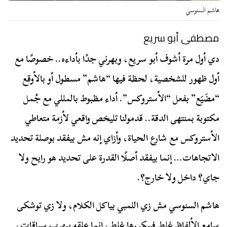
هاشم السنوسي
مصطفى أبو سريع
دي أول مرة أشوف أبو سريع، وبهرني جدًا بأداءه.. خصوصًا مع
أول ظهور للشخصية، لحظة فيها “هاشم” مسطول أو بالأوقع
“مضَيَع” بفعل “الأستروكس”. أداء مظبوط بالمللي مع جُمل
مكتوبة بمنتهى الدقة.. قدمولنا تليخص واقعي لأزمة متعاطي
الأستروكس مع شارع الحياة، وأزاي إنه مش بيفقد بوصلة تحديد
الاتجاهات… إنما بيفقد أصلًا القدرة على تحديد هو رايح ولا
جاي؟ داخل ولا خارج؟.
هاشم السنوسي مش زي اللمبي بياكل الكلام، ولا زي توشكى
سامع الألفاظ غلط فبيكررها غلط، إنما علقه بيهرب سياقات،