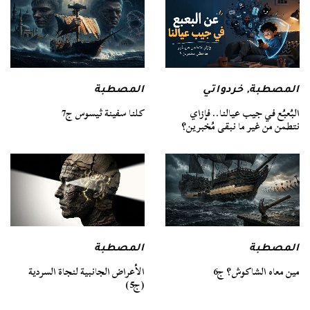
المصطبة
المصطبة
,
خردواتي
كلنا سفينة ثيسوس ج7
البُعبُع في جيب عيالنا.. فإزاي
نتطمن من غير ما نبقى مُخبرين؟
المصطبة
المصطبة
مين معاه الشاكوش؟ ج6
الأعراض الجانبية لنجاة السردية
(ج5)