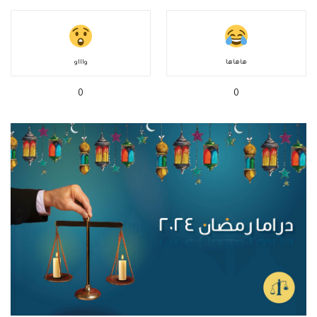
هاهاها
واااو
0
0