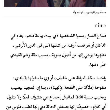
حسنة بين نقيضتين.. نهلة ونولة
حَسَنَة
صناع العمل رسموا الشخصية دي سِت بياعة فحم، بتنام في
الدكان أو هو نفسه أوضة من شقتها اللي في الدور الأرضي،
مظهرها يوحي إنها من أصول بدوية.. بسبب دقة وشم تقليدي
على دقنها.
واخدة سكة العرافة على خفيف، أو زي ما بنقولها بالبلدي:
منفوحة (دلالة على النفحة الإلهية)، وبما إن التنجيم بيصيب
ويخيب بنسبة 50% فمافيش إجماع هي بتشوف فعلًا ولا بتقول
أي كلام، خصوصًا إنها بتستغل الحالة دي إنها تطلب فلوس من