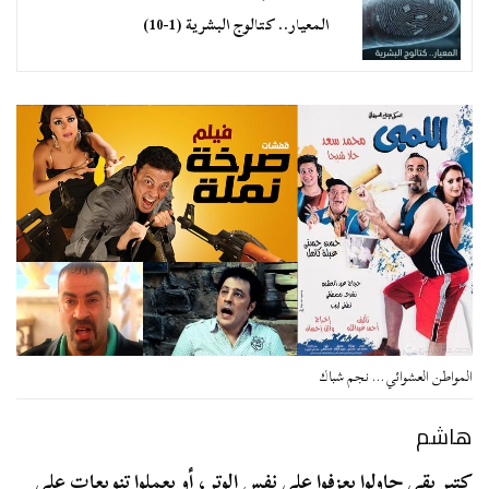
المعيار.. كتالوج البشرية (1-10)
المواطن العشوائي… نجم شباك
هاشم
كتير بقى حاولوا يعزفوا على نفس الوتر، أو يعملوا تنويعات على