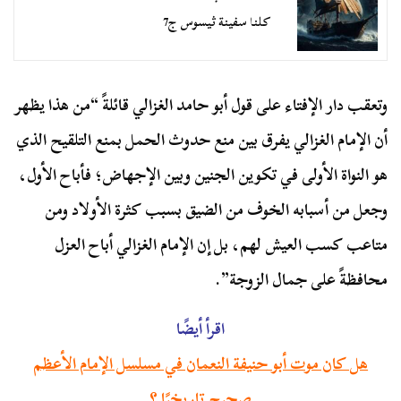
كلنا سفينة ثيسوس ج7
وتعقب دار الإفتاء على قول أبو حامد الغزالي قائلةً “من هذا يظهر
أن الإمام الغزالي يفرق بين منع حدوث الحمل بمنع التلقيح الذي
هو النواة الأولى في تكوين الجنين وبين الإجهاض؛ فأباح الأول،
وجعل من أسبابه الخوف من الضيق بسبب كثرة الأولاد ومن
متاعب كسب العيش لهم، بل إن الإمام الغزالي أباح العزل
محافظةً على جمال الزوجة”.
اقرأ أيضًا
هل كان موت أبو حنيفة النعمان في مسلسل الإمام الأعظم
صحيح تاريخيًا ؟