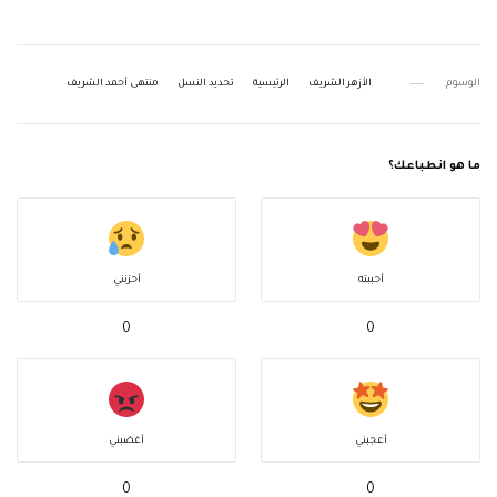
الوسوم
الأزهر الشريف
الرئيسية
تحديد النسل
منتهى أحمد الشريف
ما هو انطباعك؟
أحببته
أحزنني
0
0
أعجبني
أغضبني
0
0