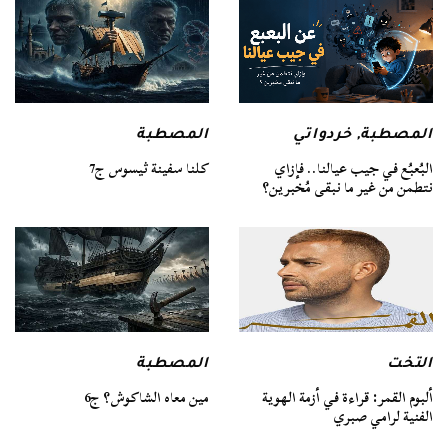
المصطبة
المصطبة
,
خردواتي
كلنا سفينة ثيسوس ج7
البُعبُع في جيب عيالنا.. فإزاي
نتطمن من غير ما نبقى مُخبرين؟
التخت
المصطبة
ألبوم القمر: قراءة في أزمة الهوية
مين معاه الشاكوش؟ ج6
الفنية لرامي صبري