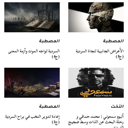
المصطبة
المصطبة
السردية تواجه الموت وأزمة المعنى
الأعراض الجانبية لنجاة السردية
(ج4)
(ج5)
التخت
المصطبة
ألبوم سمعوني : محمد حماقي و
إعادة تدوير النخب في براح السردية
رحلة البحث عن الذات وسط ضجيج
(ج3)
التريند