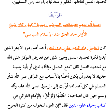
تحديد النسل تغافلها الكثير واستدلوا بآراء مدارس السلفيين.
اقرأ أيضًا
زعموا أنه منهم فصدقتهم السوشيال ميديا “كيف كان شيخ
الأزهر جاد الحق ضد الإسلام السياسي”
كان
الشيخ جاد الحق علي جاد الحق
أحد أهم رموز الأزهر الذين
أيدوا فكرة تحديد النسل وحين سُئِل عن تعارض التوكل على الله
مع تحديد النسل قال “منع الحمل مؤقتًا بالعزل أو بأية وسيلة
حديثة لا يعدو أن يكون أخذًا بالأسباب مع التوكل على الله شأن
المسلم في كل أعماله؛ أرأيت إلى الرسول صلى الله عليه وآله
وسلم حين قال لصاحبه: اعْقِلْهَا وَتَوَكَّلْ، والإمام الغزالي في
كتاب إحياء علوم الدين
قال “إن العزل للخوف من كثرة الحرج