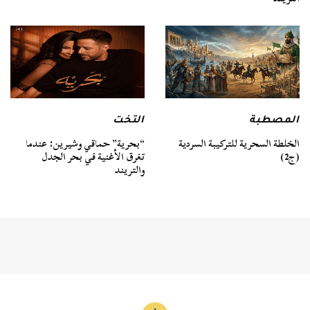
المصطبة
التخت
الخلطة السحرية للتركيبة السردية
“بحرية” حماقي وشيرين: عندما
(ج2)
تغرق الأغنية في بحر الجدل
والتريند