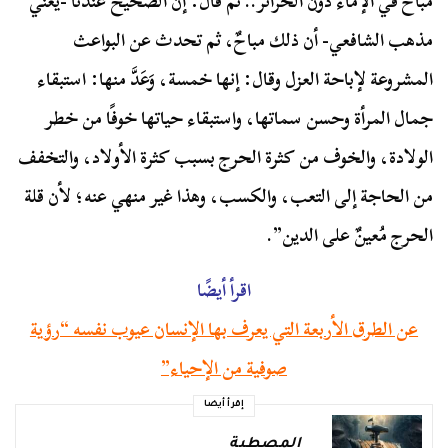
مباحٌ في الإماء دون الحرائر.. ثم قال: إن الصحيح عندنا -يعني
مذهب الشافعي- أن ذلك مباحٌ، ثم تحدث عن البواعث
المشروعة لإباحة العزل وقال: إنها خمسة، وَعَدَّ منها: استبقاء
جمال المرأة وحسن سماتها، واستبقاء حياتها خوفًا من خطر
الولادة، والخوف من كثرة الحرج بسبب كثرة الأولاد، والتخفف
من الحاجة إلى التعب، والكسب، وهذا غير منهي عنه؛ لأن قلة
الحرج مُعينٌ على الدين”.
اقرأ أيضًا
عن الطرق الأربعة التي يعرف بها الإنسان عيوب نفسه “رؤية
صوفية من الإحياء”
إقرأ أيضا
المصطبة