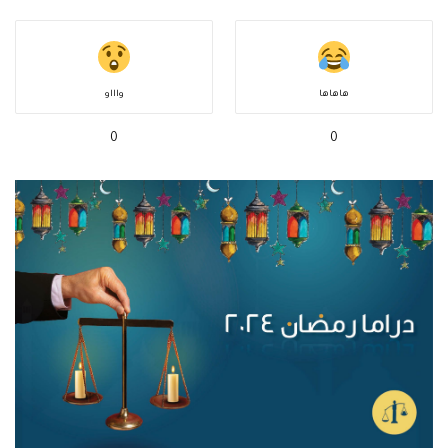
هاهاها
واااو
0
0