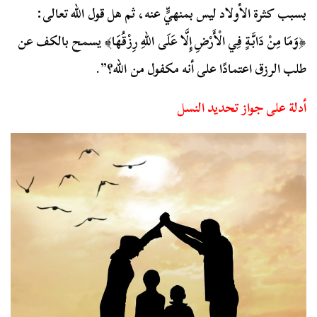
بسبب كثرة الأولاد ليس بمنهيٍّ عنه، ثم هل قول الله تعالى:
﴿وَمَا مِنْ دَابَّةٍ فِي الْأَرْضِ إِلَّا عَلَى اللهِ رِزْقُهَا﴾ يسمح بالكف عن
طلب الرزق اعتمادًا على أنه مكفول من الله؟”.
أدلة على جواز تحديد النسل