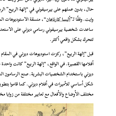
حال، بدون عملهم على بيرسيفوني في “إلهة الربيع” الر
وايت. وفقًا لـ”
أليسا كارناهان
“، منسقة الاستوديوهات ال
ساعدت شخصية بيرسيفوني رسامي ديزني على الاستعدا
تتحرك بشكل واقعي أكثر.
قبل “إلهة الربيع”، ركزت استوديوهات ديزني في المقام
أفلامها القصيرة. في الواقع، “إلهة الربيع” كانت واحدة
ديزني باستخدام الشخصيات البشرية. صنع الرسامون الش
شكل أساسي للأميرات في أفلام ديزني. كما قاموا بتطوي
مختلف الأوضاع والأفعال مع تعابير مختلفة من زوايا مخت