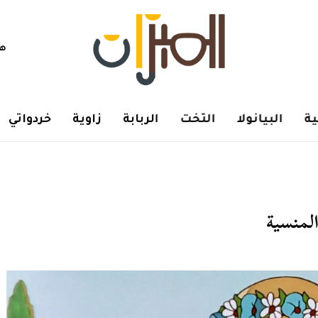
هم
ة
البيانولا
التخت
الربابة
زاوية
خردواتي
المنسية