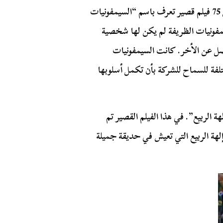
من 1929 إلى 1939، أنتج والت ديزني مجموعة تتكون من 75 فيلم قصير تعرف باسم “السيمفونيات
فونيات الظريفة لم يكن لها شخصية
ل عن الأخر. كانت السيمفونيات
لفة للسماح للشركة بأن تكمل أسلوبها
“آلهة الربيع”. في هذا الفيلم القصير تم
إلهة الربيع التي تعيش في حديقة جميلة