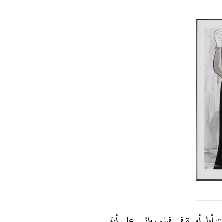
أول أميرة في فيلم روائي. على أية