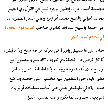
مجموعة أسماء من الرافضين لوجود نسخ في القرآن زي الشيخ
محمد الغزالي والشيخ محمد أبو زهرة ومفتي الديار المصرية د.
علي جمعة والشيخ عبد الله الغامري صاحب
كتاب ذوق الحلاوة
في أمتناع نسخ التلاوة
.
ختاما مش هاستفيض واتورط في معركة هل فيه نسخ ولا مافيش،
أنا كل غرضي من الحلقة دي تعريف “الناسخ والمنسوخ” مع
توضيح مدى أهميته وخطورته.. بالإضافة طبعًا لتبيين إنه غير
متفق عليه وحتى المتفقين عليه مختلفين على حجمه ومواضع
عمله، بالتالي ماينفعش يتبني على أساسه مسلمات أو ثوابت
تشريعية.. خصوصا لما تكون واصلة لمستوى القتل.