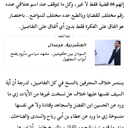
إنهم 66 قضية فقط لا غير، وكل ما نتوقف عند اسم هنلاقي عنده
رقم مختلف للقضايا وبالطبع عدد مختلف للمواضع.. باختصار
هو اتفاق على الفكرة فقط بدون أي أتفاق على التفاصيل.
إقرأ أيضا
المشربية
,
مرسال
السودان بين حكومتين.. مشهد سياسي مأزوم يفتح
أبواب المجهول
يستمر خلاف المعترفين بالنسخ في كل التفاصيل، لدرجة أن آية
السيف نفسها عليها خلاف هل نسخت غيرها من الآيات زي ما
ورد عن الحسين ابن الفضل والمجاهد وقتادة ولا هي نفسها
منسوخة زي ما ورد عن عطاء بن أبي رباح والسدى والضاحك.
وزي ما قدمت نماذج من القائلين بالنسخ خلوني أشاور على