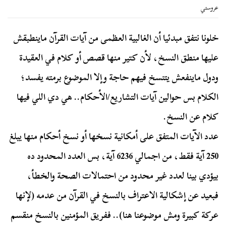
عروستي
خلونا نتفق مبدئيا أن الغالبية العظمى من آيات القرآن ماينطبقش
عليها منطق النسخ، لأن كتير منها قصص أو كلام في العقيدة
ودول ماينفعش يتنسخ فيهم حاجة وإلا الموضوع برمته يفسد؛
الكلام بس حوالين آيات التشاريع/الأحكام.. هي دي اللي فيها
كلام عن النسخ.
عدد الآيات المتفق على أمكانية نسخها أو نسخ أحكام منها يبلغ
250 آية فقط، من اجمالي 6236 آية، بس العدد المحدود ده
بيؤدي بينا لعدد غير محدود من احتمالات الصحة والخطأ،
فبعيد عن إشكالية الاعتراف بالنسخ في القرآن من عدمه (لإنها
عركة كبيرة ومش موضوعنا هنا).. ففريق المؤمنين بالنسخ منقسم