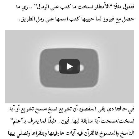
فنقول مثلًا “الأمطار نسخت ما كتب على الرمال” .. زي ما
حصل مع فيروز لما حبيبها كتب اسمها على رمل الطريق.
في حالتنا دي بقى المقصود أن تشريع نسخ/مسح تشريع أو آية
نسخت/مسحت آية سابقة ليها. أيون.. طبقًا لما يعرف بـ”علم”
الناسخ والمنسوخ فالقرآن فيه آيات عارفينها وبنقراها ونصلي بيها