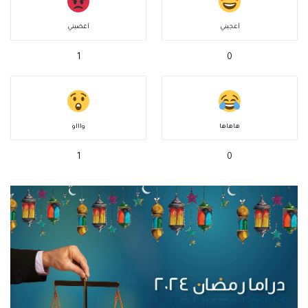
أعجبني
أغضبني
1
0
هاهاها
واااو
1
0