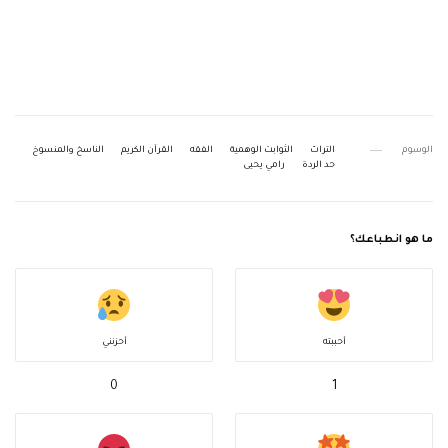
الوسوم
التراث
الثوابت الوهمية
الفقه
القرآن الكريم
الناسخ والمنسوخ
حد الردة
رامي يحيى
ما هو انطباعك؟
أحببته
أحزنني
0
1