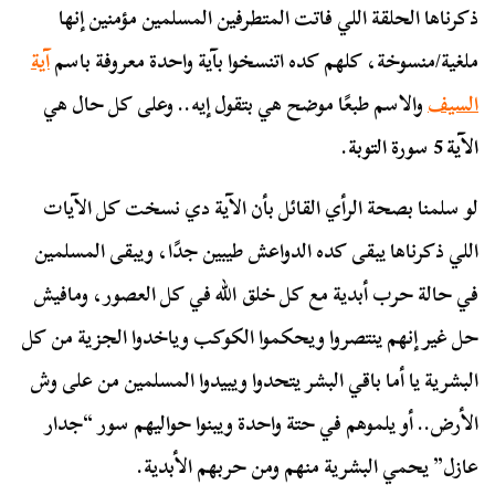
ذكرناها الحلقة اللي فاتت المتطرفين المسلمين مؤمنين إنها
ملغية/منسوخة، كلهم كده اتنسخوا بآية واحدة معروفة باسم
آية
السيف
والاسم طبعًا موضح هي بتقول إيه.. وعلى كل حال هي
الآية 5 سورة التوبة
.
لو سلمنا بصحة الرأي القائل بأن الآية دي نسخت كل الآيات
اللي ذكرناها يبقى كده الدواعش طيبين جدًا، ويبقى المسلمين
في حالة حرب أبدية مع كل خلق الله في كل العصور، ومافيش
حل غير إنهم ينتصروا ويحكموا الكوكب وياخدوا الجزية من كل
البشرية يا أما باقي البشر يتحدوا ويبيدوا المسلمين من على وش
الأرض.. أو يلموهم في حتة واحدة ويبنوا حواليهم سور “جدار
عازل” يحمي البشرية منهم ومن حربهم الأبدية.