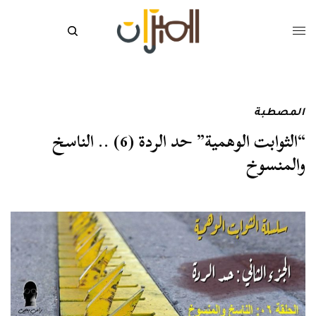
المصطبة
“الثوابت الوهمية” حد الردة (6) .. الناسخ
والمنسوخ