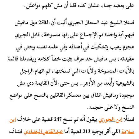
على بعضه جدا، عشان كده قلنا أن مش كلهم دواعش.
فمثلا الشيخ عبد المتعال الجبري أثبت أن الـ250 دول مافيش
فيهم آية واحدة تم الإجماع على إنها منسوخة، قابل الجبري
هجوم رهيب وتشكيك في أهدافه وفي علمه نفسه وحتى في
عقيدته، بس مافيش حد عرف يثبت خطأ كلامه ويقدملنا قائمة
بالآيات المنسوخة والآيات اللي نسختها، تم اتهام الراجل
بالشيوعية وأُبعد من الأزهر.. بس حتى الآن القايمة دي مش
موجودة ومافيش اتفاق بين معسكر القائلين بالنسخ على مواضع
النسخ ولا على حجمه.
فمثلًا
ابن الجوزي
بيقول أنه تم نسخ 247 قضية على خلاف
ابن
سلامة
اللي أقر بوجود 213 قضية أما
عبدالقاهر البغدادي
فشاف