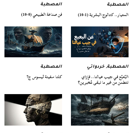
المصطبة
المصطبة
فن صناعة الطبيعي (0-10)
المعيار.. كتالوج البشرية (1-10)
المصطبة
المصطبة
,
خردواتي
كلنا سفينة ثيسوس ج7
البُعبُع في جيب عيالنا.. فإزاي
نتطمن من غير ما نبقى مُخبرين؟