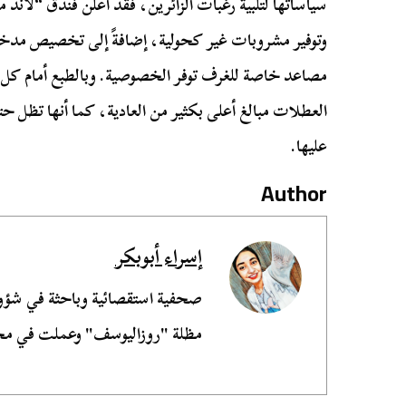
سياساتها لتلبية رغبات الزائرين، فقد أعلن فندق “لاند
وتوفير مشروبات غير كحولية، إضافةً إلى تخصيص مدخل 
مصاعد خاصة للغرف توفر الخصوصية. وبالطبع أمام كل 
العطلات مبالغ أعلى بكثير من العادية، كما أنها تظل
عليها.
Author
إسراء أبوبكر
صحفية استقصائية وباحثة في شؤ
مظلة "روزاليوسف" وعملت في مجل