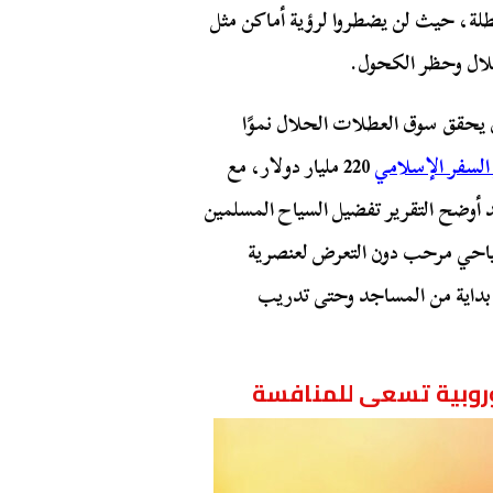
لة، حيث لن يضطروا لرؤية أماكن مثل
لال وحظر الكحول.
 يحقق سوق العطلات الحلال نموًا
السفر الإسلامي
220 مليار دولار، مع
وصوله إلى 225 مليار دولار بحلول عام 2028. وقد أوضح التقرير تفضيل السياح المسلمين
 سياحي مرحب دون التعرض لعنصرية
 بداية من المساجد وحتى تدريب
أوروبية تسعى للمنافسة