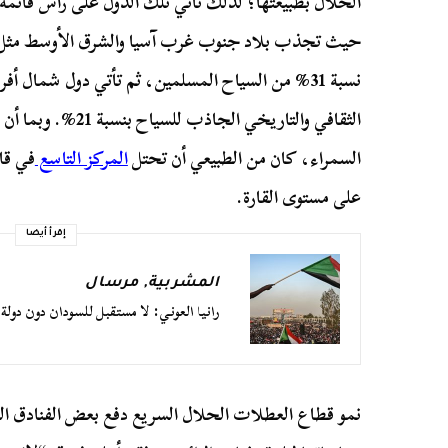
الحلال بطبيعتها؛ لذلك تأتي تلك الدول على رأس قائمة
حيث تجذب بلاد جنوب غرب آسيا والشرق الأوسط مثل مال
نسبة 31% من السياح المسلمين، ثم تأتي دول شمال أفري
الثقافي والتاريخي الج
السمراء، كان من الطبيعي أن تحتل
المركز التاسع
في قا
على مستوى القارة.
إقرأ أيضا
المشربية
,
مرسال
رانيا العوني: لا مستقبل للسودان دون دو
نمو قطاع العطلات الحلال السريع دفع بعض الفنادق العاد