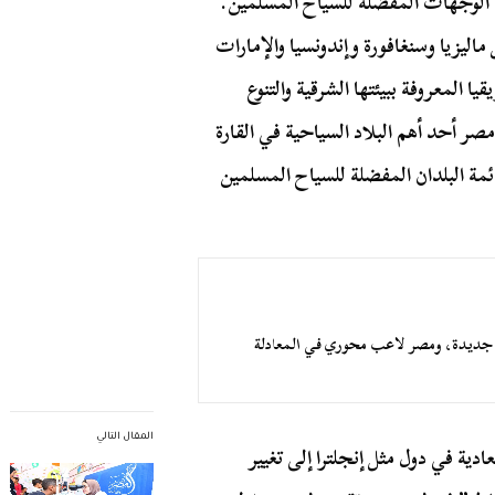
 الوجهات المفضلة للسياح المسلمين.
يزيا وسنغافورة وإندونسيا والإمارات
قيا المعروفة ببيئتها الشرقية والتنوع
اذب للسياح بنسبة 21%. وبما أن مصر أحد أهم البلاد السياحية في القارة
ئمة البلدان المفضلة للسياح المسلمين
لة جديدة، ومصر لاعب محوري في المعادلة
المقال التالي
ية في دول مثل إنجلترا إلى تغيير