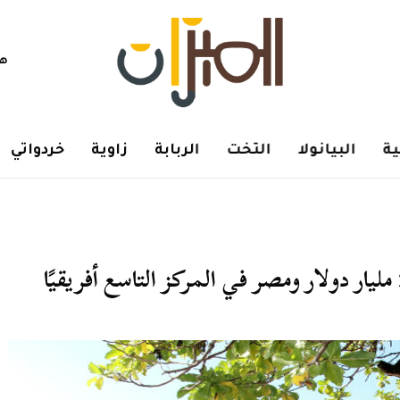
هم
ة
البيانولا
التخت
الربابة
زاوية
خردواتي