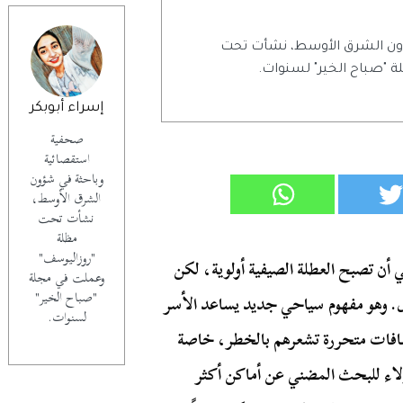
ون الشرق الأوسط، نشأت تحت
 "صباح الخير" لسنوات.
إسراء أبوبكر
صحفية
استقصائية
وباحثة في شؤون
الشرق الأوسط،
نشأت تحت
مظلة
"روزاليوسف"
 أن تصبح العطلة الصيفية أولوية، لكن
وعملت في مجلة
"صباح الخير"
ال. وهو مفهوم سياحي جديد يساعد الأسر
لسنوات.
قافات متحررة تشعرهم بالخطر، خاصة
لاء للبحث المضني عن أماكن أكثر