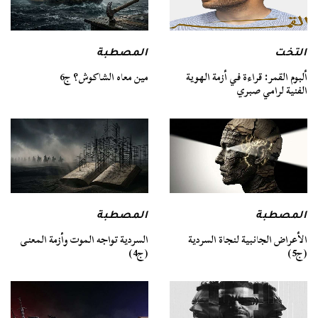
التخت
المصطبة
ألبوم القمر: قراءة في أزمة الهوية
مين معاه الشاكوش؟ ج6
الفنية لرامي صبري
المصطبة
المصطبة
السردية تواجه الموت وأزمة المعنى
الأعراض الجانبية لنجاة السردية
(ج4)
(ج5)