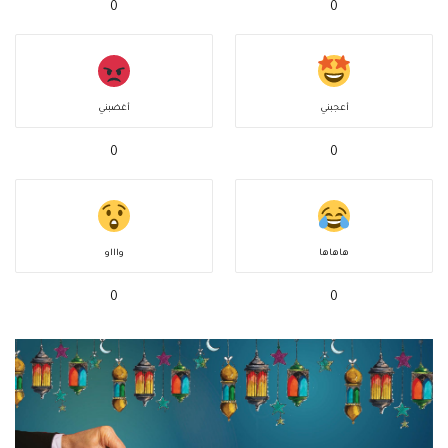
0
0
أعجبني
أغضبني
0
0
هاهاها
واااو
0
0