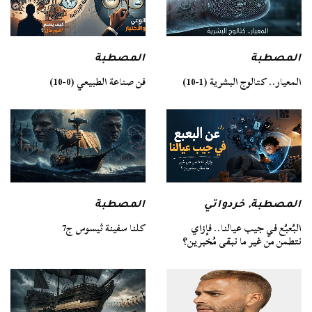
المصطبة
المصطبة
فن صناعة الطبيعي (0-10)
المعيار.. كتالوج البشرية (1-10)
المصطبة
المصطبة
,
خردواتي
كلنا سفينة ثيسوس ج7
البُعبُع في جيب عيالنا.. فإزاي
نتطمن من غير ما نبقى مُخبرين؟