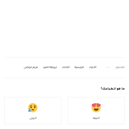
الوسوم
الأعياد
الرئيسية
الكحك
ترويقة العيد
مريم مرتضى
ما هو انطباعك؟
أحببته
أحزنني