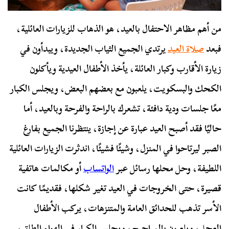
من أهم مظاهر الاحتفال بالعيد، هو الذهاب للزيارات العائلية،
فبعد
صلاة العيد
يرتدي الجميع الثياب الجديدة، ويبدأون في
زيارة الأقارب وكبار العائلة، يأخذ الأطفال العيدية ويأكلون
الكحك والبسكويت، يلعبون مع بعضهم البعض، ويجلس الكبار
معًا جلسات ودية دافئة، تشعرك بالراحة والفرحة وبالعيد، أما
حاليًا فقد أصبح العيد عبارة عن إجازة، ينتظرنا الجميع بفارغ
الصبر ليرتاحوا في المنزل، وشيئًا فشيئًا، اندثرت الزيارات العائلية
اللطيفة، وحل محلها رسائل عبر
الواتساب
أو مكالمات هاتفية
قصيرة، حتى الخروجات في العيد تغير شكلها، فقديمًا كانت
الأسر تذهب للحدائق العامة والمتنزهات، يركب الأطفال
العجل، ويلعبون بالمراجيح، ويحلس الكبار في الهواء الطلق،