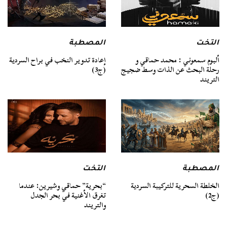
التخت
المصطبة
ألبوم سمعوني : محمد حماقي و
إعادة تدوير النخب في براح السردية
رحلة البحث عن الذات وسط ضجيج
(ج3)
التريند
المصطبة
التخت
الخلطة السحرية للتركيبة السردية
“بحرية” حماقي وشيرين: عندما
(ج2)
تغرق الأغنية في بحر الجدل
والتريند