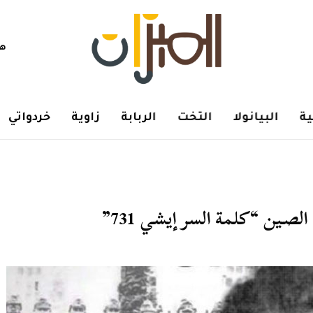
هم
ة
البيانولا
التخت
الربابة
زاوية
خردواتي
صـين “كلمة السر إيشي 731”