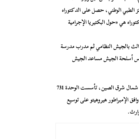
كز الطبي الوطني، حصل على الدكتوراه
وراه هي «حول البكتيريا الإجرامية
سكري الثالث بالجيش النظامي ثم مدرب مدرسة
س أسلحة الجيش مساعد الجيش
وفي سنة 1932 م وفي مقاطعة بينغفانغ لمدينة هاربين في شمال شرق الصين، تأسست الوحدة 731
 العام 1932 من قبل الجنرال شيرو إيشي في عام 1936 وافق الإمبراطور هيروهيتو على توسيع
ارث.