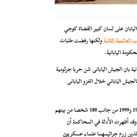
 طوكيو في اليابان على لسان كبير القضاة كوجي
 العالمية الثانية
ولكنها رفضت طلبات
ية بان الجيش اليابانى شن حربا جرثومية
ووحدات أخرى بالجيش الياباني خلال الغزو اليابانى
رفعت الدعوى القضائية فى محكمة طوكيو فى عامى 1997 و1999 من جانب 180 شخصا من بينهم
وقد أظهرت الأدلة في المحاكمة أن
 اللذين زرع جراثيمهما علماء عسكريون