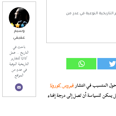
ر التاريخية النوعية في عددٍ من
وسيم
عفيفي
باحث في
التاريخ .. عمل
كاتبًا للتقارير
التاريخية النوعية
في عددٍ من
المواقع
ول المتسبب في انتشار
فيروس كورونا
ل يمكن للسياسة أن تصل إلى درجة إفناء