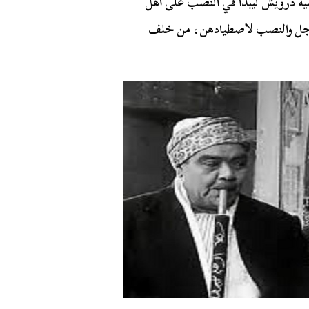
 درويش ليبدأ في النصب على أهل
الدجل والنصب لاصطيادهن، من خلف