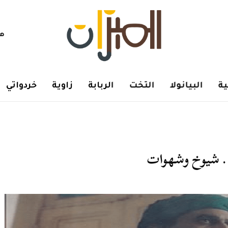
هم
ة
البيانولا
التخت
الربابة
زاوية
خردواتي
.. شيوخ وشهوات