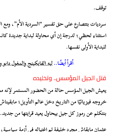
توقف.
سرديات بتتصارع على حق تفسير “السردية الأم”، ومع ا
استثناء لحظي؛ لدرجة إن أي محاولة لبداية جديدة كانت
للبداية الأولى نفسها.
أقرأ أيضًا..
ليه الفايكينج والمغول دابو 
قتل الجيل المؤسس.. وتخليده
يعيش الجيل المؤسس حالة من الحضور المستمر لإنه 
خروجه فيزيائيًا من التاريخ دخل عالم التأويل؛ مابقينا
بنتكلم عن رموز كل جيل بيحاول يعيد قرايتها من جديد.
عثمان مابقاش مجرد خليفة تم اغتياله في أزمة سياسي