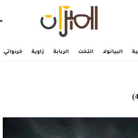
هم
ة
البيانولا
التخت
الربابة
زاوية
خردواتي