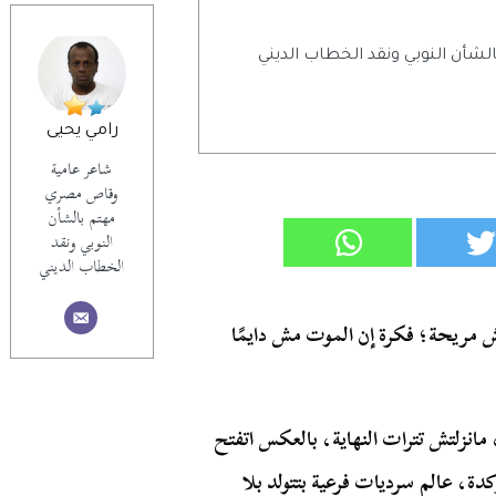
أن النوبي ونقد الخطاب الديني
رامي يحيى
شاعر عامية
وقاص مصري
مهتم بالشأن
النوبي ونقد
الخطاب الديني
ش مريحة؛ فكرة إن الموت مش دايمًا
 مانزلتش تترات النهاية، بالعكس اتفتح
ة، عالم سرديات فرعية بتتولد بلا