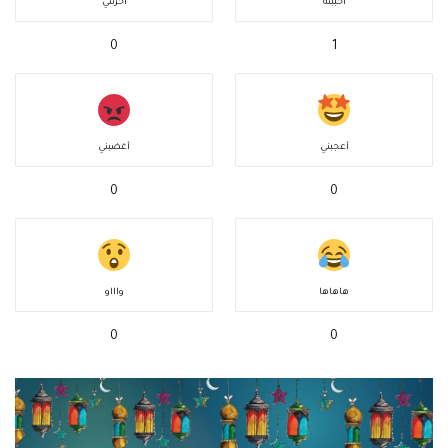
أحببته
أحزنني
0
1
أعجبني
أغضبني
0
0
هاهاها
واااو
0
0