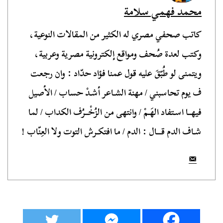
محمد فهمي سلامة
كاتب صحفي مصري له الكثير من المقالات النوعية،
وكتب لعدة صُحف ومواقع إلكترونية مصرية وعربية،
ويتمنى لو طُبّقَ عليه قول عمنا فؤاد حدّاد : وان رجعت
ف يوم تحاسبني / مهنة الشـاعر أشـدْ حساب / الأصيل
فيهــا اسـتفاد الهَـمْ / وانتهى من الزُخْــرُف الكداب / لما
شـاف الدم قـــال : الدم / ما افتكـرش التوت ولا العِنّاب !