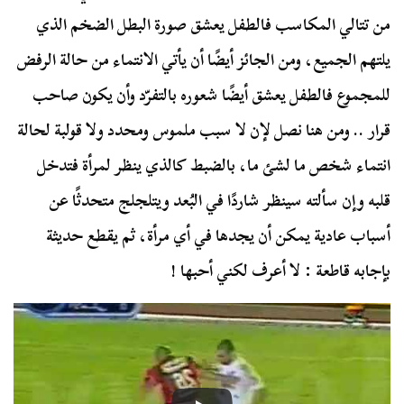
من تتالي المكاسب فالطفل يعشق صورة البطل الضخم الذي
يلتهم الجميع، ومن الجائز أيضًا أن يأتي الانتماء من حالة الرفض
للمجموع فالطفل يعشق أيضًا شعوره بالتفرّد وأن يكون صاحب
قرار .. ومن هنا نصل لإن لا سبب ملموس ومحدد ولا قولبة لحالة
انتماء شخص ما لشئ ما، بالضبط كالذي ينظر لمرأة فتدخل
قلبه وإن سألته سينظر شاردًا في البُعد ويتلجلج متحدثًا عن
أسباب عادية يمكن أن يجدها في أي مرأة، ثم يقطع حديثة
بإجابه قاطعة : لا أعرف لكني أحبها !