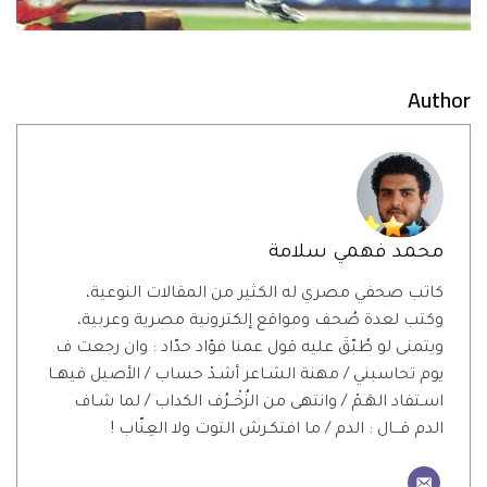
Author
محمد فهمي سلامة
كاتب صحفي مصري له الكثير من المقالات النوعية،
وكتب لعدة صُحف ومواقع إلكترونية مصرية وعربية،
ويتمنى لو طُبّقَ عليه قول عمنا فؤاد حدّاد : وان رجعت ف
يوم تحاسبني / مهنة الشـاعر أشـدْ حساب / الأصيل فيهــا
اسـتفاد الهَـمْ / وانتهى من الزُخْــرُف الكداب / لما شـاف
الدم قـــال : الدم / ما افتكـرش التوت ولا العِنّاب !