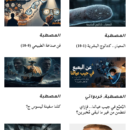
المصطبة
المصطبة
فن صناعة الطبيعي (0-10)
المعيار.. كتالوج البشرية (1-10)
المصطبة
المصطبة
,
خردواتي
كلنا سفينة ثيسوس ج7
البُعبُع في جيب عيالنا.. فإزاي
نتطمن من غير ما نبقى مُخبرين؟