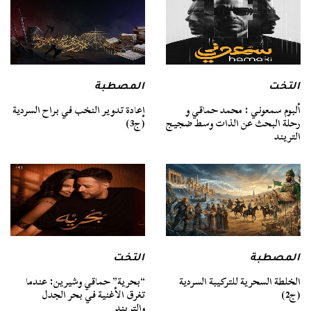
التخت
المصطبة
ألبوم سمعوني : محمد حماقي و
إعادة تدوير النخب في براح السردية
رحلة البحث عن الذات وسط ضجيج
(ج3)
التريند
المصطبة
التخت
الخلطة السحرية للتركيبة السردية
“بحرية” حماقي وشيرين: عندما
(ج2)
تغرق الأغنية في بحر الجدل
والتريند