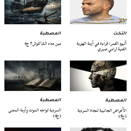
التخت
المصطبة
ألبوم القمر: قراءة في أزمة الهوية
مين معاه الشاكوش؟ ج6
الفنية لرامي صبري
المصطبة
المصطبة
السردية تواجه الموت وأزمة المعنى
الأعراض الجانبية لنجاة السردية
(ج4)
(ج5)