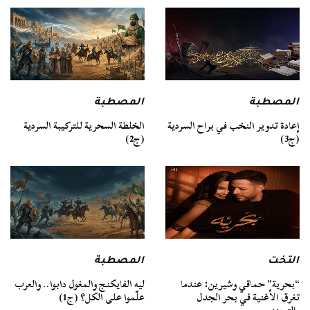
المصطبة
المصطبة
الخلطة السحرية للتركيبة السردية
إعادة تدوير النخب في براح السردية
(ج2)
(ج3)
التخت
المصطبة
“بحرية” حماقي وشيرين: عندما
ليه الفايكنج والمغول دابوا.. والعرب
تغرق الأغنية في بحر الجدل
علّموا على الكل؟ (ج1)