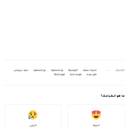
الوسوم
إسراء سيف
الرئيسية
بئر مسعود
بير مسعود
سيد درويش
كفر عبده
كوسا باشا
كوم الدكة
ما هو انطباعك؟
أحببته
أحزنني