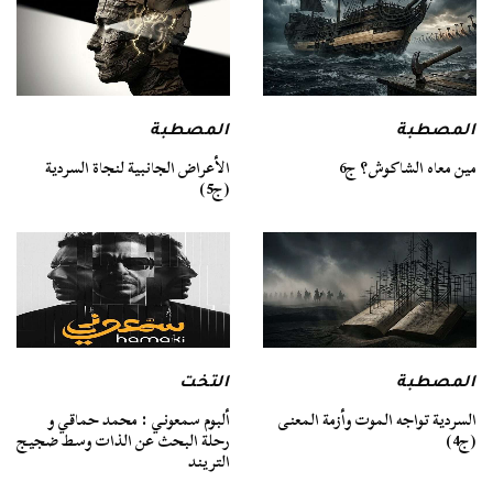
المصطبة
المصطبة
مين معاه الشاكوش؟ ج6
الأعراض الجانبية لنجاة السردية
(ج5)
المصطبة
التخت
السردية تواجه الموت وأزمة المعنى
ألبوم سمعوني : محمد حماقي و
(ج4)
رحلة البحث عن الذات وسط ضجيج
التريند