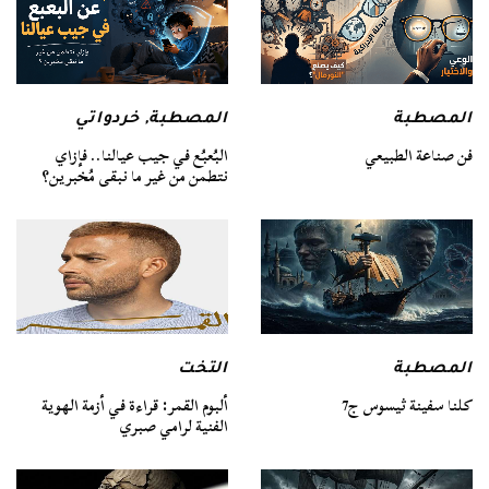
المصطبة
المصطبة
,
خردواتي
فن صناعة الطبيعي
البُعبُع في جيب عيالنا.. فإزاي
نتطمن من غير ما نبقى مُخبرين؟
المصطبة
التخت
كلنا سفينة ثيسوس ج7
ألبوم القمر: قراءة في أزمة الهوية
الفنية لرامي صبري