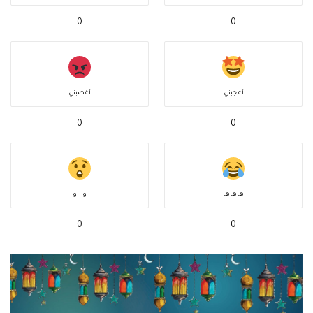
0
0
أعجبني
أغضبني
0
0
هاهاها
واااو
0
0