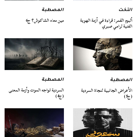
التخت
المصطبة
ألبوم القمر: قراءة في أزمة الهوية
مين معاه الشاكوش؟ ج6
الفنية لرامي صبري
المصطبة
المصطبة
السردية تواجه الموت وأزمة المعنى
الأعراض الجانبية لنجاة السردية
(ج4)
(ج5)