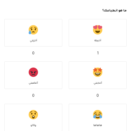
ما هو انطباعك؟
أحببته
أحزنني
0
1
أعجبني
أغضبني
0
0
هاهاها
واااو