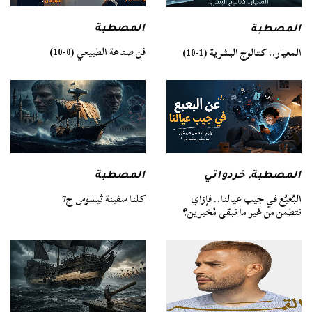
المصطبة
المصطبة
فن صناعة الطبيعي (0-10)
المعيار.. كتالوج البشرية (1-10)
المصطبة
المصطبة
,
خردواتي
كلنا سفينة ثيسوس ج7
البُعبُع في جيب عيالنا.. فإزاي
نتطمن من غير ما نبقى مُخبرين؟