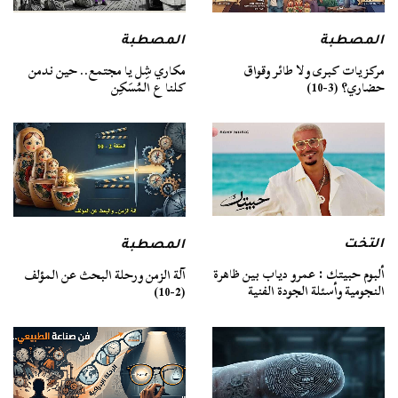
المصطبة
المصطبة
مركزيات كبرى ولا طائر وقواق
مكاري شِل يا مجتمع.. حين ندمن
حضاري؟ (3-10)
كلنا ع المُسَكِن
التخت
المصطبة
ألبوم حبيتك : عمرو دياب بين ظاهرة
آلة الزمن ورحلة البحث عن المؤلف
النجومية وأسئلة الجودة الفنية
(2-10)