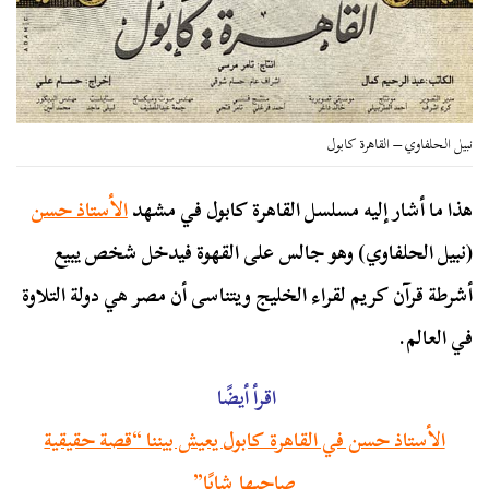
نبيل الحلفاوي – القاهرة كابول
هذا ما أشار إليه مسلسل القاهرة كابول في مشهد
الأستاذ حسن
(نبيل الحلفاوي) وهو جالس على القهوة فيدخل شخص يبيع
أشرطة قرآن كريم لقراء الخليج ويتناسى أن مصر هي دولة التلاوة
في العالم.
اقرأ أيضًا
الأستاذ حسن في القاهرة كابول يعيش بيننا “قصة حقيقية
صاحبها شابًا”