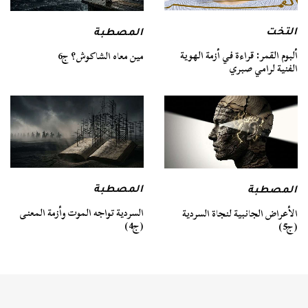
التخت
المصطبة
ألبوم القمر: قراءة في أزمة الهوية
مين معاه الشاكوش؟ ج6
الفنية لرامي صبري
المصطبة
المصطبة
السردية تواجه الموت وأزمة المعنى
الأعراض الجانبية لنجاة السردية
(ج4)
(ج5)