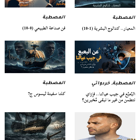
المصطبة
المصطبة
فن صناعة الطبيعي (0-10)
المعيار.. كتالوج البشرية (1-10)
المصطبة
المصطبة
,
خردواتي
كلنا سفينة ثيسوس ج7
البُعبُع في جيب عيالنا.. فإزاي
نتطمن من غير ما نبقى مُخبرين؟