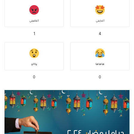
أعجبني
أغضبني
1
4
هاهاها
واااو
0
0