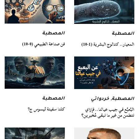
المصطبة
المصطبة
فن صناعة الطبيعي (0-10)
المعيار.. كتالوج البشرية (1-10)
المصطبة
المصطبة
,
خردواتي
كلنا سفينة ثيسوس ج7
البُعبُع في جيب عيالنا.. فإزاي
نتطمن من غير ما نبقى مُخبرين؟