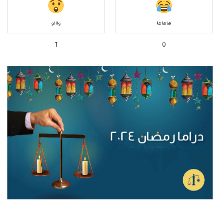
هاهاها
واااو
1
0