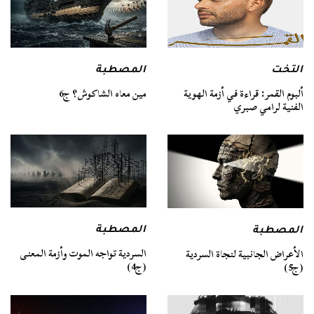
التخت
المصطبة
ألبوم القمر: قراءة في أزمة الهوية
مين معاه الشاكوش؟ ج6
الفنية لرامي صبري
المصطبة
المصطبة
السردية تواجه الموت وأزمة المعنى
الأعراض الجانبية لنجاة السردية
(ج4)
(ج5)