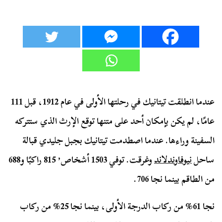
عندما انطلقت تيتانيك في رحلتها الأولى في عام 1912، قبل 111
عامًا، لم يكن بإمكان أحد على متنها توقع الإرث الذي ستتركه
السفينة وراءها. عندما اصطدمت تيتانيك بجبل جليدي قبالة
ساحل
نيوفاوندلاند
وغرقت. توفي 1503 أشخاص٬ 815 راكبًا و688
من الطاقم بينما نجا 706.
نجا 61% من ركاب الدرجة الأولى، بينما نجا 25% من ركاب