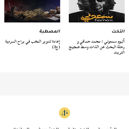
التخت
المصطبة
ألبوم سمعوني : محمد حماقي و
إعادة تدوير النخب في براح السردية
رحلة البحث عن الذات وسط ضجيج
(ج3)
التريند