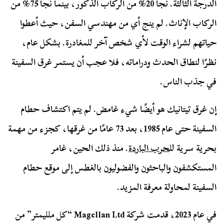
الدرجة الثالثة. نجا 20% من الركاب الذكور، بينما نجا 75% من
الركاب الإناث. لم ينج أي من مهندسي السفن، حيث أعطوا
حياتهم لشراء الوقت لأي شخص آخر للمغادرة. بشكل عام،
نظرًا لنطاق الحدث ودراماته، فلا عجب أن يستمر غرق السفينة
في جذب الناس.
إن غرق تيتانيك هو أيضًا شيء غامض. لم يتم اكتشاف حطام
السفينة حتى عام 1985، بعد 73 عامًا من غرقها، كجزء من مهمة
بحرية سرية لل
حرب الباردة
. منذ ذلك الحين، غامر
المستكشفون والباحثون والفضوليون بالغطس إلى موقع حطام
السفينة لمحاولة معرفة المزيد.
في عام 2023، قدمت شركة Magellan Ltd “كل ملليمتر” من