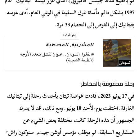
ثم بالطبع هناك جيمس كاميرون، الذي عزز فيلمه “تيتانيك” عام
1997 بشكل دائم مأساة غرق السفينة في الوعي العام. أدى هوسه
بتيتانيك إلى الغوص إلى الحطام 33 مرة.
إقرأ أيضا
المشربية
,
المصطبة
#انقذوا_السودان.. عنوان لفشل متعدد الأوجه
(الطبعة الشعبية)
رحلة محفوفة بالمخاطر
في 17 يونيو 2023، قادت غواصة تيتان بأحدث رحلة إلى تيتانيك
الغارقة. اختفت يوم الأحد 18 يونيو. ومع ذلك، قد لا يدرك
الجمهور أن هذه الرحلة كانت مختلفة بعض الشيء عن
المشاريع السابقة. لم يوظف مؤسس أوشن جيت٫ ستوكون راش٬