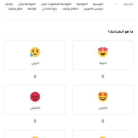
الوسوم
الرئيسية
الغواصة
الغواصة المفقودة تيتان
الغواصة تيتان
تيتانيك
جيمس كاميرون
حطام تيتانيك
ريم الشاذلي
غواصة
فيلم تيتانيك
ما هو انطباعك؟
أحببته
أحزنني
0
0
أعجبني
أغضبني
0
0