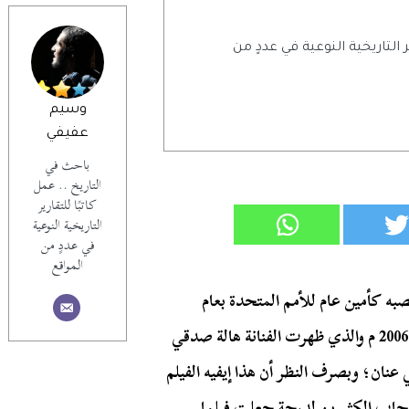
ر التاريخية النوعية في عددٍ من
وسيم
عفيفي
باحث في
التاريخ .. عمل
كاتبًا للتقارير
التاريخية النوعية
في عددٍ من
المواقع
 على ترك منصبه كأمين عام للأمم المتحدة بعام
واحد، طُرِحَ البرومو الترويجي لفيلم ما تيجي نرقص سنة 2006 م والذي ظهرت الفنانة هالة صدقي
عنان؛ وبصرف النظر أن هذا إيفيه الفيلم
عجاب الكثيرين لدرجة جعلت فيلما