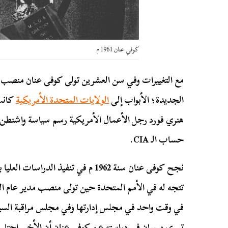
كوفي عنان 1961 م
مع التغييرات وفي سن العشرين تولى كوفى عنان منصب نائ
الجديدة؛ الأبواب إلى
الولايات المتحدة الأمريكية
كانت 
هنري فورد رجل الأعمال الأمريكية رسم سياسة واشنطن فأ
حساب الـ CIA.
نجح كوفى عنان سنة 1962 م في تنفيذ الد
تتجه له في الأمم المتحدة حين تولى منصب مدير عام ال
في وقت واحد في مجلس إدارتها وفي مجلس مراقبة السيا
تييري ميسان في دراسته عن كوفى عنان أن الأخير احتل