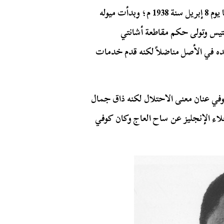
لأسرة شديد الثراء ولد كوفي عنان مع شقيقه التوأم إفوا أتا يوم 8 إبريل سنة 1938 م؛ وبدأت ميوله
انتيس وتولى حكم مقاطعة أشانتي
ده في الأصل مناضلاً لكنه قدم خدمات
في عنان معنى الاحتلال لكنه ذاق جمال
لاء الإنجليز عن ساح العاج وكان كوفي