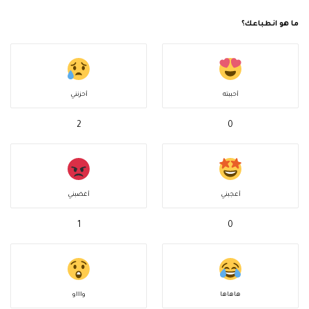
ما هو انطباعك؟
أحببته
أحزنني
2
0
أعجبني
أغضبني
1
0
هاهاها
واااو