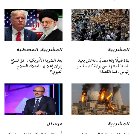
المشربية
المشربية
,
المصطبة
بـ25 قتيلًا و63 مصابًا..داعش يعيد
بعد الضربة الأمريكية.. هل تسرّع
نفسه للمشهد من بوابة كنيسة مار
إيران إعلانها بامتلاك السلاح
إلياس، فما القصة؟
النووي؟
المشربية
مرسال