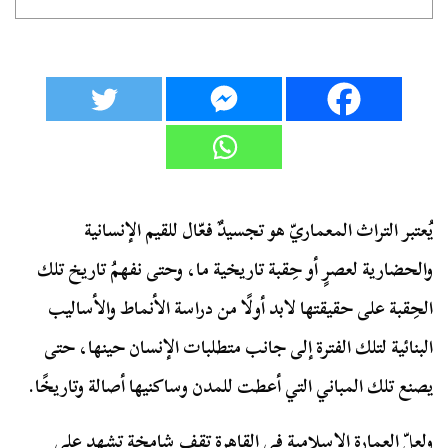
يُعتبر التراث المعماريّ هو تجسيدٌ فعّال للقيم الإنسانية
والحضارية لعصرٍ أو حِقبة تاريخية ما، وحتى نفهمُ تاريخ تلك
الحِقبة على حقيقتها لابد أولًا من دراسة الأنماط والأساليب
البنائية لتلك الفترة إلى جانب متطلبات الإنسان حينها، حتى
يصنع تلك المباني التي أعطت للمدن وساكنيها أصالة وتاريخًا.
ولعلّ العمارة الإسلامية في القاهرة تقف شامخة تشهد على