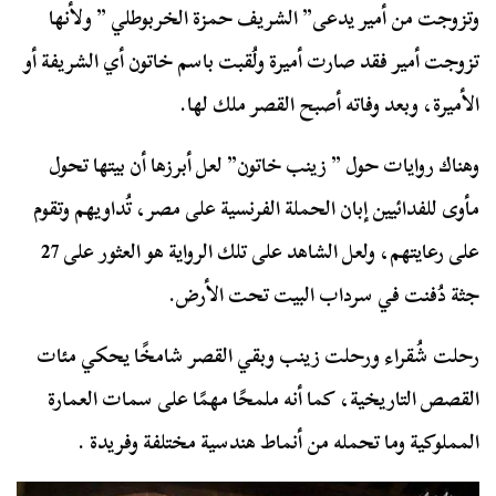
وتزوجت من أمير يدعى” الشريف حمزة الخربوطلي ” ولأنها
تزوجت أمير فقد صارت أميرة ولُقبت باسم خاتون أي الشريفة أو
الأميرة، وبعد وفاته أصبح القصر ملك لها.
وهناك روايات حول ” زينب خاتون” لعل أبرزها أن بيتها تحول
مأوى للفدائيين إبان الحملة الفرنسية على مصر، تُداويهم وتقوم
على رعايتهم، ولعل الشاهد على تلك الرواية هو العثور على 27
جثة دُفنت في سرداب البيت تحت الأرض.
رحلت شُقراء ورحلت زينب وبقي القصر شامخًا يحكي مئات
القصص التاريخية، كما أنه ملمحًا مهمًا على سمات العمارة
المملوكية وما تحمله من أنماط هندسية مختلفة وفريدة .