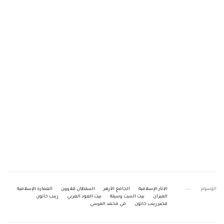
الوسوم
الآثار الإسلامية
الجامع الأزهر
السلطان قلاوون
العمارة الإسلامية
الميزان
بيت الست وسيلة
بيت العود العربي
زينب خاتون
فصر زينب خاتون
مي محمد المرسي