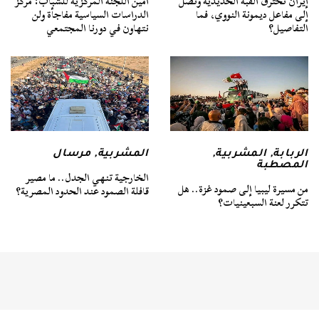
إيران تخترق القبة الحديدية وتصل
أمين اللجنة المركزية للشباب: مركز
إلى مفاعل ديمونة النووي، فما
الدراسات السياسية مفاجأة ولن
التفاصيل؟
نتهاون في دورنا المجتمعي
الربابة
,
المشربية
,
المشربية
,
مرسال
المصطبة
الخارجية تنهي الجدل.. ما مصير
من مسيرة ليبيا إلى صمود غزة.. هل
قافلة الصمود عند الحدود المصرية؟
تتكرر لعنة السبعينيات؟