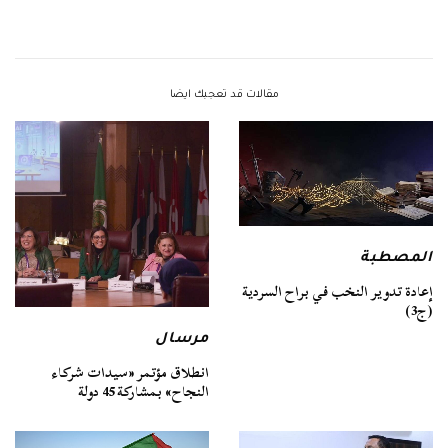
مقالات قد تعجبك ايضا
المصطبة
إعادة تدوير النخب في براح السردية
(ج3)
مرسال
انطلاق مؤتمر «سيدات شركاء
النجاح» بمشاركة 45 دولة