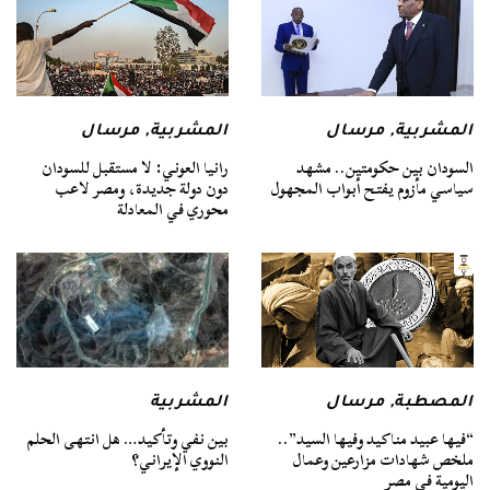
المشربية
,
مرسال
المشربية
,
مرسال
السودان بين حكومتين.. مشهد
رانيا العوني: لا مستقبل للسودان
سياسي مأزوم يفتح أبواب المجهول
دون دولة جديدة، ومصر لاعب
محوري في المعادلة
المصطبة
,
مرسال
المشربية
“فيها عبيد مناكيد وفيها السيد”..
بين نفي وتأكيد… هل انتهى الحلم
ملخص شهادات مزارعين وعمال
النووي الإيراني؟
اليومية في مصر