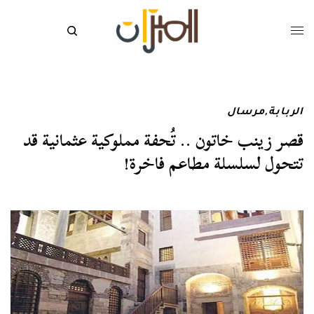
الربابة
,
مرسال
قصر زينب خاتون .. تُحفة مملوكية عثمانية قد
تتحول لسلسلة مطاعم فاخرة!