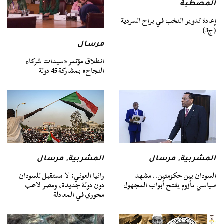
المصطبة
إعادة تدوير النخب في براح السردية
(ج3)
مرسال
انطلاق مؤتمر «سيدات شركاء
النجاح» بمشاركة 45 دولة
المشربية
,
مرسال
المشربية
,
مرسال
السودان بين حكومتين.. مشهد
رانيا العوني: لا مستقبل للسودان
سياسي مأزوم يفتح أبواب المجهول
دون دولة جديدة، ومصر لاعب
محوري في المعادلة