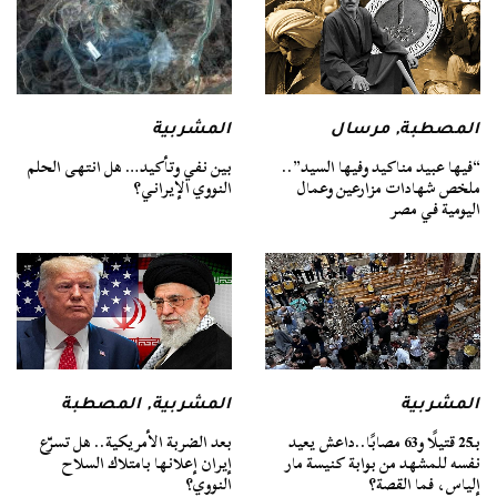
المصطبة
,
مرسال
المشربية
“فيها عبيد مناكيد وفيها السيد”..
بين نفي وتأكيد… هل انتهى الحلم
ملخص شهادات مزارعين وعمال
النووي الإيراني؟
اليومية في مصر
المشربية
المشربية
,
المصطبة
بـ25 قتيلًا و63 مصابًا..داعش يعيد
بعد الضربة الأمريكية.. هل تسرّع
نفسه للمشهد من بوابة كنيسة مار
إيران إعلانها بامتلاك السلاح
إلياس، فما القصة؟
النووي؟