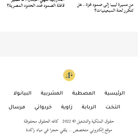
من مسيرة ليبيا إلى صمود غزة.. هل
قافلة الصمود عند الحدود المصرية؟
تتكرر لعنة السبعينيات؟
الرئيسية
المصطبة
المشربية
البيانولا
التخت
الربابة
زاوية
خردواتي
مرسال
حقوق الملكية والتشغيل © 2022 كافه الحقوق محفوظة
موقع إلكتروني متخصص .. يلقي حجرا في مياه راكدة