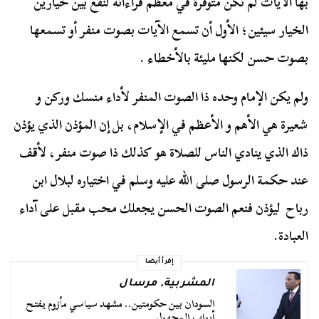
بها الآيات لم تكن متوفرة في معظم قراءاته لنقع بين خيارين
الخيار سيئين؛ الأول أن تسمع الآيات بصوت منفر أو تسمعها
بصوت حسن لكنها مليئة بالأخطاء .
ولم يكن الإمام وحده ذا الصوت المنفر لأداء منسك وركن و
شعيرة هي الأهم و الأعظم في الإسلام، بل إن المؤذن الذي يؤذن
ذاك الذي ينادي الناس للصلاة هو كذلك ذا صوت منفر، لأقف
عند حكمة الرسول صلى الله عليه وسلم في اختياره لبلال ابن
رباح ليؤذن فنعم الصوت الحسن يجعلك محب مقبل على آداء
العبادة.
إقرأ أيضا
المشربية
,
مرسال
السودان بين حكومتين.. مشهد سياسي مأزوم يفتح
أبواب المجهول