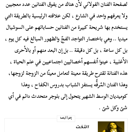
لصفحة الفنان الفولاني لأن هناك من يفوق الفنانين عدد معجبين
ولا يعرفهم واحد في الشارع ، لكن علاقته الرئيسية بالطريقة التي
يستخدم بها شريحة كبيرة من الفنانين حساباتهم على السوشيال
ميديا .. وهي باختصار التواجد الفجّ والظهور المبالغ فيه كل يوم ،
بل كل ساعة ، بل كل دقيقة .. بل إن البعد منهم أو بالأحرى
الأغلبية ، عينوا أنفسهم أخصائيين اجتماعيين في علم الحياة ،
هذه الفنانة تقترح طريقة معينة لتعامل معينًا من الزوجة لزوجها،
وهذا الفنان المُرفًّه يستفز الشباب بدروس الكفاح ، وهذا
كوميديان الوسط الشهير يتحول إلى بلوجر متحدث دائم في أي
شئ وكل شئ .
إقرأ أيضا
التخت