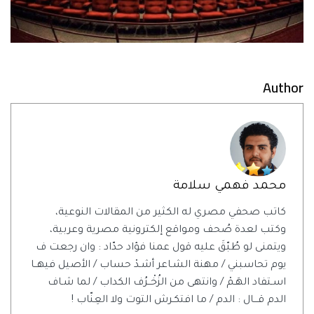
Author
محمد فهمي سلامة
كاتب صحفي مصري له الكثير من المقالات النوعية،
وكتب لعدة صُحف ومواقع إلكترونية مصرية وعربية،
ويتمنى لو طُبّقَ عليه قول عمنا فؤاد حدّاد : وان رجعت ف
يوم تحاسبني / مهنة الشـاعر أشـدْ حساب / الأصيل فيهــا
اسـتفاد الهَـمْ / وانتهى من الزُخْــرُف الكداب / لما شـاف
الدم قـــال : الدم / ما افتكـرش التوت ولا العِنّاب !