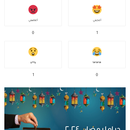
أعجبني
أغضبني
0
1
هاهاها
واااو
1
0