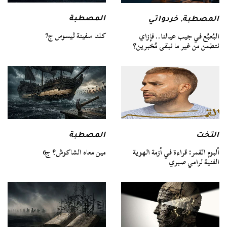
المصطبة
المصطبة
,
خردواتي
كلنا سفينة ثيسوس ج7
البُعبُع في جيب عيالنا.. فإزاي
نتطمن من غير ما نبقى مُخبرين؟
التخت
المصطبة
ألبوم القمر: قراءة في أزمة الهوية
مين معاه الشاكوش؟ ج6
الفنية لرامي صبري