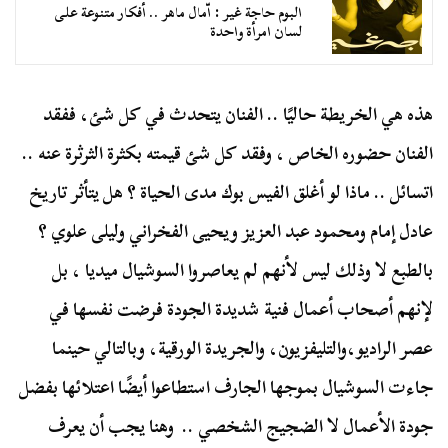
البوم حاجة غير : اّمال ماهر .. أفكار متنوعة على
لسان امرأة واحدة
هذه هي الخريطة حاليًا .. الفنان يتحدث في كل شئ، ففقد
الفنان حضوره الخاص ، وفقد كل شئ قيمته بكثرة الثرثرة عنه ..
اتسائل .. ماذا لو أغلق الفيس بوك مدى الحياة ؟ هل يتأثر تاريخ
عادل إمام ومحمود عبد العزيز ويحيى الفخراني وليلى علوي ؟
بالطبع لا وذلك ليس لأنهم لم يعاصروا السوشيال ميديا ، بل
لإنهم أصحاب أعمال فنية شديدة الجودة فرضت نفسها في
عصر الراديو،والتليفزيون، والجريدة الورقية، وبالتالي حينما
جاءت السوشيال بموجها الجارف استطاعوا أيضًا اعتلائها بفضل
جودة الأعمال لا الضجيج الشخصي .. وهنا يجب أن يعرف