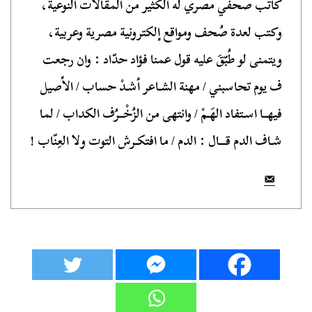
كاتب صحفي مصري له الكثير من المقالات النوعية،
وكتب لعدة صُحف ومواقع إلكترونية مصرية وعربية،
ويتمنى لو طُبّقَ عليه قول عمنا فؤاد حدّاد : وان رجعت
ف يوم تحاسبني / مهنة الشـاعر أشـدْ حساب / الأصيل
فيهــا اسـتفاد الهَـمْ / وانتهى من الزُخْــرُف الكداب / لما
شـاف الدم قـــال : الدم / ما افتكـرش التوت ولا العِنّاب !