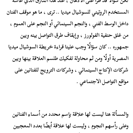
لكن سؤالًا قد طرأ على الأذهان ، عند هذا المأزق الذي عاشه
المستخدم الروتيني للسوشيال ميديا .. ترى ، ما هو موقف الفنان
داخل الوسط الفني ، والنجم السينمائي أو النجم على العموم ،
من غلق حنفية الفولورز ، وإيقاف طرق التواصل بينه وبين
جمهوره .. كان سؤالًا وجب علينا قراءة خريطة السوشيال ميديا
المصرية أولًا ومن ثم محاولة تفكيك طلسم العلاقة بينها وبين
شركات الإنتاج السينمائي ، وشركات الترويج للفنانين على
مواقع التواصل الاجتماعي .
والمسألة هنا ليست لها علاقة بإسم محدد من أسماء الفنانين
وعلى رأسهم النجوم ، وليست لها علاقة أيضًا بعدد المعجبين