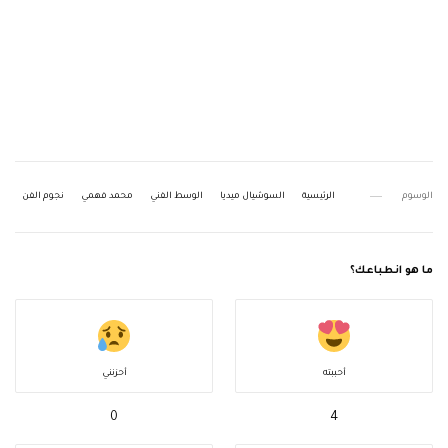
الوسوم
الرئيسية
السوشيال ميديا
الوسط الفني
محمد فهمي
نجوم الفن
ما هو انطباعك؟
أحببته
أحزنني
0
4