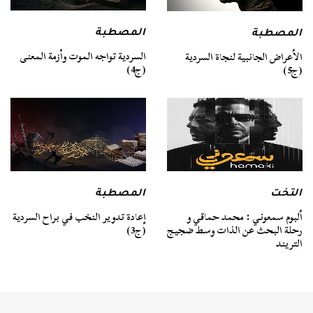
المصطبة
المصطبة
السردية تواجه الموت وأزمة المعنى
الأعراض الجانبية لنجاة السردية
(ج4)
(ج5)
التخت
المصطبة
ألبوم سمعوني : محمد حماقي و
إعادة تدوير النخب في براح السردية
رحلة البحث عن الذات وسط ضجيج
(ج3)
التريند