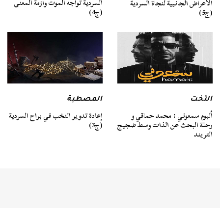
السردية تواجه الموت وأزمة المعنى
الأعراض الجانبية لنجاة السردية
(ج4)
(ج5)
التخت
المصطبة
ألبوم سمعوني : محمد حماقي و
إعادة تدوير النخب في براح السردية
رحلة البحث عن الذات وسط ضجيج
(ج3)
التريند