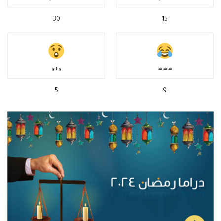
30
15
هاهاها
واااو
5
9