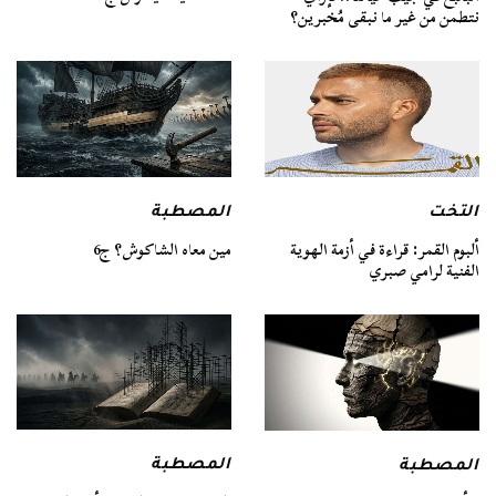
نتطمن من غير ما نبقى مُخبرين؟
التخت
المصطبة
ألبوم القمر: قراءة في أزمة الهوية
مين معاه الشاكوش؟ ج6
الفنية لرامي صبري
المصطبة
المصطبة