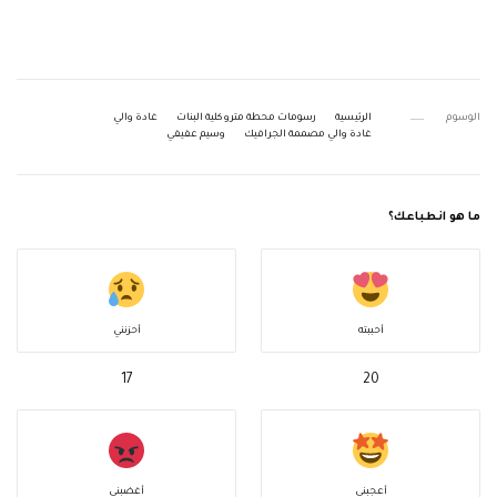
الوسوم
الرئيسية
رسومات محطة مترو كلية البنات
غادة والي
غادة والي مصممة الجرافيك
وسيم عفيفي
ما هو انطباعك؟
أحببته
أحزنني
17
20
أعجبني
أغضبني