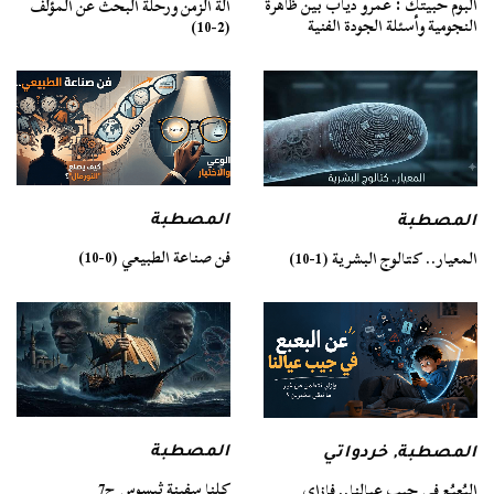
ألبوم حبيتك : عمرو دياب بين ظاهرة
آلة الزمن ورحلة البحث عن المؤلف
النجومية وأسئلة الجودة الفنية
(2-10)
المصطبة
المصطبة
فن صناعة الطبيعي (0-10)
المعيار.. كتالوج البشرية (1-10)
المصطبة
المصطبة
,
خردواتي
كلنا سفينة ثيسوس ج7
البُعبُع في جيب عيالنا.. فإزاي