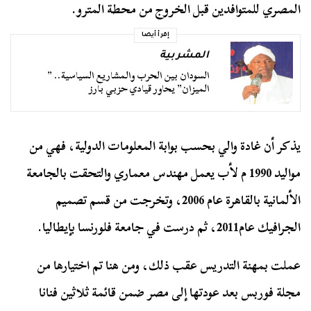
المصري للمتوافدين قبل الخروج من محطة المترو.
إقرأ أيضا
المشربية
السودان بين الحرب والمشاريع السياسية.. ”
الميزان” يحاور قيادي حزبي بارز
يذكر أن غادة والي بحسب بوابة المعلومات الدولية، فهي من
مواليد 1990 م لأب يعمل مهندس معماري والتحقت بالجامعة
الألمانية بالقاهرة عام 2006، وتخرجت من قسم تصميم
الجرافيك عام2011، ثم درست في جامعة فلورنسا بإيطاليا.
عملت بمهنة التدريس عقب ذلك، ومن هنا تم اختيارها من
مجلة فوربس بعد عودتها إلى مصر ضمن قائمة ثلاثين فنانا