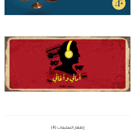
‫إظهار التعليقات (4)