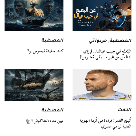
المصطبة
المصطبة
,
خردواتي
كلنا سفينة ثيسوس ج7
البُعبُع في جيب عيالنا.. فإزاي
نتطمن من غير ما نبقى مُخبرين؟
التخت
المصطبة
ألبوم القمر: قراءة في أزمة الهوية
مين معاه الشاكوش؟ ج6
الفنية لرامي صبري