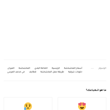
الوسوم
أسعار المكشكشة
الرئيسية
الكنافة البلدي
المكشكشة
الميزان
حلويات شرقية
طريقة عمل المكشكشة
قطايف
مي محمد المرسي
ما هو انطباعك؟