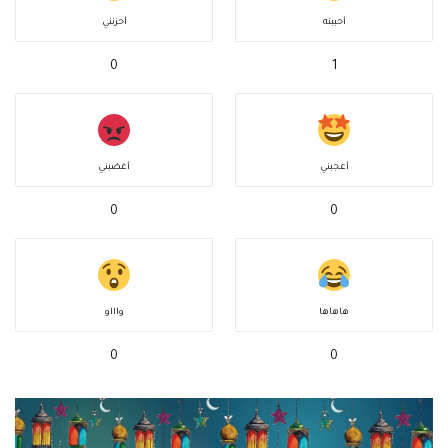
أحببته
أحزنني
0
1
أعجبني
أغضبني
0
0
هاهاها
واااو
0
0