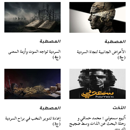
المصطبة
المصطبة
السردية تواجه الموت وأزمة المعنى
الأعراض الجانبية لنجاة السردية
(ج4)
(ج5)
التخت
المصطبة
ألبوم سمعوني : محمد حماقي و
إعادة تدوير النخب في براح السردية
رحلة البحث عن الذات وسط ضجيج
(ج3)
التريند