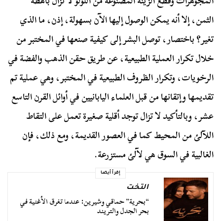
المجوهرات وقطع الزينة المصنوعة من اللؤلؤ لا تزال باهظة
الثمن، إلا أنه يمكن الوصول إليها الآن بسهولة، إذن، ما الذي
تغير؟ باختصار، توصل البشر إلى كيفية صنعها في المختبر من
خلال تكرار العملية الطبيعية، عن طريق حقن الذهب والفضة في
الرخويات، وتكرار الظروف الطبيعية في المختبر، وهي عملية تم
تقديمها وإتقانها من قبل العلماء اليابانيين في أوائل القرن التاسع
عشر، وبالتأكيد لا تزال توجد أقلية صغيرة تعمل على التقاط
اللآلئ من المحيط كما في العصور القديمة، ومع ذلك، فإن
الغالبية في السوق هي لآلئ مستزرعة.
إقرأ أيضا
التخت
“بحرية” حماقي وشيرين: عندما تغرق الأغنية في
بحر الجدل والتريند