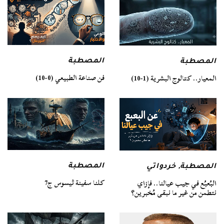
المصطبة
المصطبة
فن صناعة الطبيعي (0-10)
المعيار.. كتالوج البشرية (1-10)
المصطبة
المصطبة
,
خردواتي
كلنا سفينة ثيسوس ج7
البُعبُع في جيب عيالنا.. فإزاي
نتطمن من غير ما نبقى مُخبرين؟