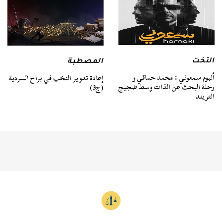
التخت
المصطبة
ألبوم سمعوني : محمد حماقي و
إعادة تدوير النخب في براح السردية
رحلة البحث عن الذات وسط ضجيج
(ج3)
التريند