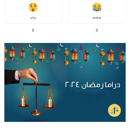
هاهاها
واااو
0
0