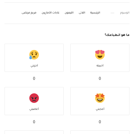
الوسوم
الرئيسية
اللائى
الليمون
غابات الأمازون
مريم مرتضى
ما هو انطباعك؟
أحببته
أحزنني
0
0
أعجبني
أغضبني
0
0