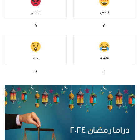
أعجبني
أغضبني
0
0
هاهاها
واااو
0
1