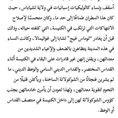
أسقف ونساء كاثوليكيات إسبانيات في ولاية تشياباس، حيث
كان هذا المطران طماعًا إلى حد ما، وكان متحمسًا لإصلاح
الانتهاكات التي ترتكب في الكنيسة، التي كلفته حياته، وذلك
قبل أن يغادر “توماس غيج” تشابا إلى غواتيمالا، وكانت النساء
في هذه المدينة يتظاهرن بالضعف والإعياء الشديدين من
معداتهن، ويقلن إنهن غير قادرات على البقاء في الكنيسة أثناء
القداس المختصر، والقداس الديني السامي والوعظ الديني، ما
لم يشربن فنجانًا من الشوكولاتة الساخنة، ويأكلن قليلًا من
اللحوم لتقوية معداتهن، ولهذا تعودن أن يأمرن خادماتهن بجلب
كؤوس الشوكولاتة لهن إلى داخل الكنيسة في منتصف القداس
أو الوعظ.