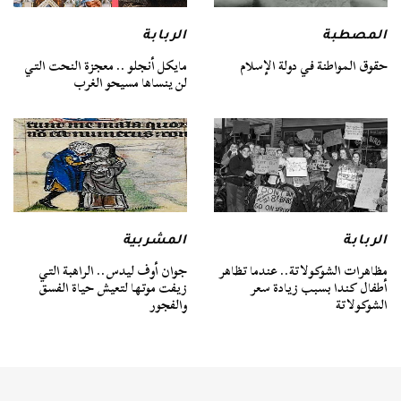
المصطبة
الربابة
حقوق المواطنة في دولة الإسلام
مايكل أنجلو .. معجزة النحت التي
لن ينساها مسيحو الغرب
الربابة
المشربية
مظاهرات الشوكولاتة.. عندما تظاهر
جوان أوف ليدس.. الراهبة التي
أطفال كندا بسبب زيادة سعر
زيفت موتها لتعيش حياة الفسق
الشوكولاتة
والفجور