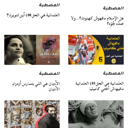
المصطبة
المصطبة
العلمانية هي الحل 08) أين تنويرنا؟
هل الإسلام مافهوش كهنوت؟.. ولا
عندُه جُوَه؟
المصطبة
المصطبة
العلمانية هي الحل 05) العلمانية
الأديان هي اللي بتمارس أزدراء
مافيهاش أختي كاميليا
الأديان