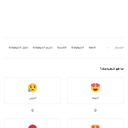
الوسوم
الآلهة
الشوكولاتة
الكنيسة
تحريم الشوكولاتة
تناول الشوكولاتة
ما هو انطباعك؟
أحببته
أحزنني
0
0