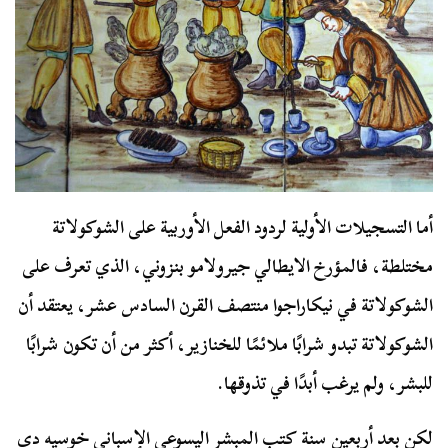
أما التسجيلات الأولية لردود الفعل الأوربية على الشوكولاتة
مختلطة، فالمؤرخ الايطالي جيرولامو بنزوني، الذي تعرف على
الشوكولاتة في نيكاراجوا منتصف القرن السادس عشر، يعتقد أن
الشوكولاتة تبدو شرابًا ملائمًا للخنازير، أكثر من أن تكون شرابًا
للبشر، ولم يرغب أبدًا في تذوقها.
لكن بعد أربعين سنة كتب المبشر اليسوعي الإسباني خوسيه دي