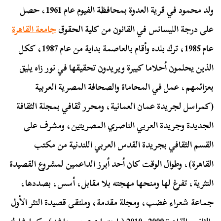
ولد محمود في قرية العدوة بمحافظة الفيوم عام 1961، حصل
على درجة الليسانس في القانون من كلية الحقوق
جامعة القاهرة
عام 1985، ترك بلده وأقام بالعاصمة بداية من عام 1987، ككل
الذين يحلمون أحلاما كبيرة ويريدون تحقيقها في نور زاه يليق
بعزائمهم، عمل في المحاماة والصحافة المصرية العربية
(كمراسل لجريدة عمان العمانية، ومحرر ثقافي بمجلة الثقافة
الجديدة وجريدة العربي الناصري المصريتين، ومشرف على
القسم الثقافي بجريدة القدس العربي اللندنية من مكتب
القاهرة)، وطوال الوقت كان أحد أبرز الداعمين لمشروع القصيدة
النثرية، تفرغ لها ومنحها مهجته بلا مقابل، أسس، بصددها،
جماعة شعراء غضب، ومجلة مقدمة، وملتقى قصيدة النثر الأول