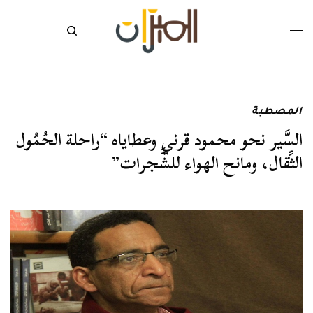
المصطبة
السَّير نحو محمود قرني وعطاياه “راحلة الحُمُول
الثِّقال، ومانح الهواء للشَّجرات”