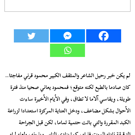
لم يكن خبر رحيل الشاعر والمثقف الكبير محمود قرني مفاجئا..
كان صادما بالطبع لكنه متوقع؛ فمحمود يعاني صحيا منذ فترة
طويلة، ويقاسي آلاما لا تطاق، وفي الأيام الأخيرة ساءت
الأحوال بشكل مضاعف، ودخل العناية المركزة استعدادا لزراعة
الكبد المقررة والتي باتت حتمية تماما، لكن قبل الجراحة
الدقيقة ناداه الموت فلباه، كما ينادي الناس ويلبونه، ولعله لباه