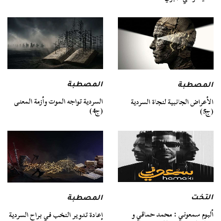
المصطبة
المصطبة
السردية تواجه الموت وأزمة المعنى
الأعراض الجانبية لنجاة السردية
(ج4)
(ج5)
التخت
المصطبة
ألبوم سمعوني : محمد حماقي و
إعادة تدوير النخب في براح السردية