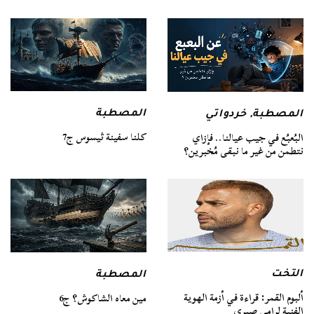
المصطبة
المصطبة
,
خردواتي
كلنا سفينة ثيسوس ج7
البُعبُع في جيب عيالنا.. فإزاي
نتطمن من غير ما نبقى مُخبرين؟
التخت
المصطبة
ألبوم القمر: قراءة في أزمة الهوية
مين معاه الشاكوش؟ ج6
الفنية لرامي صبري