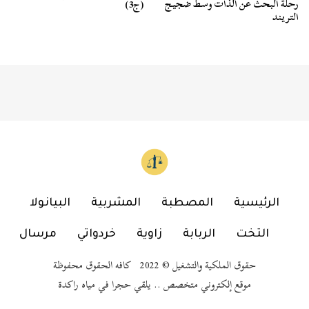
رحلة البحث عن الذات وسط ضجيج
(ج3)
التريند
الرئيسية
المصطبة
المشربية
البيانولا
التخت
الربابة
زاوية
خردواتي
مرسال
حقوق الملكية والتشغيل © 2022 كافه الحقوق محفوظة
موقع إلكتروني متخصص .. يلقي حجرا في مياه راكدة