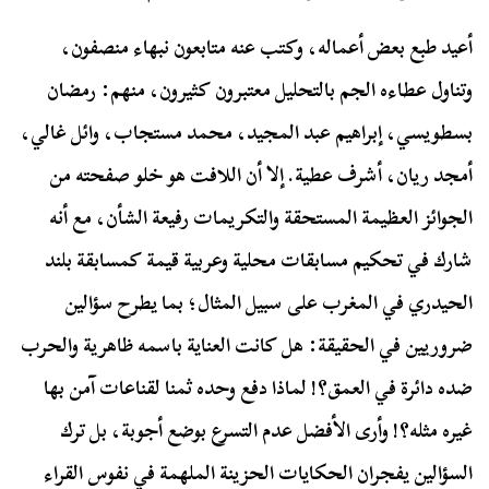
أعيد طبع بعض أعماله، وكتب عنه متابعون نبهاء منصفون،
وتناول عطاءه الجم بالتحليل معتبرون كثيرون، منهم: رمضان
بسطويسي، إبراهيم عبد المجيد، محمد مستجاب، وائل غالي،
أمجد ريان، أشرف عطية. إلا أن اللافت هو خلو صفحته من
الجوائز العظيمة المستحقة والتكريمات رفيعة الشأن، مع أنه
شارك في تحكيم مسابقات محلية وعربية قيمة كمسابقة بلند
الحيدري في المغرب على سبيل المثال؛ بما يطرح سؤالين
ضروريين في الحقيقة: هل كانت العناية باسمه ظاهرية والحرب
ضده دائرة في العمق؟! لماذا دفع وحده ثمنا لقناعات آمن بها
غيره مثله؟! وأرى الأفضل عدم التسرع بوضع أجوبة، بل ترك
السؤالين يفجران الحكايات الحزينة الملهمة في نفوس القراء