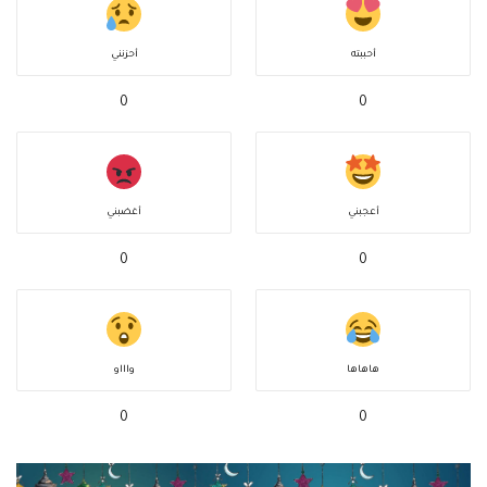
أحببته
أحزنني
0
0
أعجبني
أغضبني
0
0
هاهاها
واااو
0
0