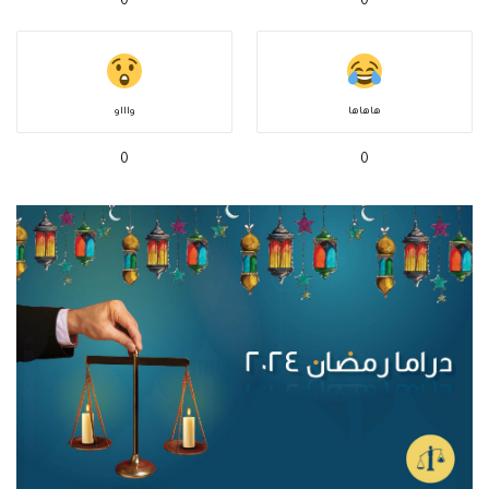
0
0
هاهاها
واااو
0
0