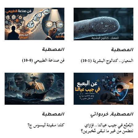
المصطبة
المصطبة
فن صناعة الطبيعي (0-10)
المعيار.. كتالوج البشرية (1-10)
المصطبة
المصطبة
,
خردواتي
كلنا سفينة ثيسوس ج7
البُعبُع في جيب عيالنا.. فإزاي
نتطمن من غير ما نبقى مُخبرين؟