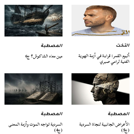
التخت
المصطبة
ألبوم القمر: قراءة في أزمة الهوية
مين معاه الشاكوش؟ ج6
الفنية لرامي صبري
المصطبة
المصطبة
السردية تواجه الموت وأزمة المعنى
الأعراض الجانبية لنجاة السردية
(ج4)
(ج5)