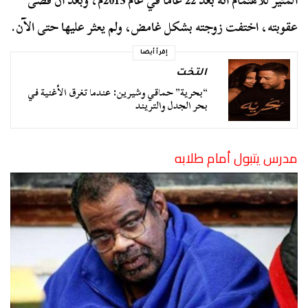
المثير للاهتمام أنه بعد 22 عامًا في عام 2013م، وبعد أن قضى
عقوبته، اختفت زوجته بشكل غامض، ولم يعثر عليها حتى الآن.
إقرأ أيضا
التخت
“بحرية” حماقي وشيرين: عندما تغرق الأغنية في
بحر الجدل والتريند
مدرس يتبول أمام طلابه