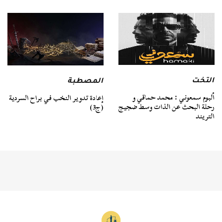
التخت
المصطبة
ألبوم سمعوني : محمد حماقي و
إعادة تدوير النخب في براح السردية
رحلة البحث عن الذات وسط ضجيج
(ج3)
التريند