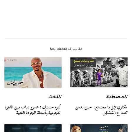
مقالات قد تعجبك ايضا
المصطبة
التخت
مكاري شِل يا مجتمع.. حين ندمن
ألبوم حبيتك : عمرو دياب بين ظاهرة
كلنا ع المُسَكِن
النجومية وأسئلة الجودة الفنية