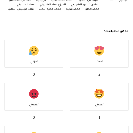
الوسوم
أغنيات في الذاكرة
التخت محمد عطية
الرئيسية
الشاعر عماد حسن
الملحن فاروق الشرنوبي
الموزع عماد الشاروني
عماد الشاروني
محمد الحلو
محمد عطية
محمد عطية التخت
ملف موسيقي الثمانينا
ما هو انطباعك؟
أحببته
أحزنني
0
2
أعجبني
أغضبني
0
1