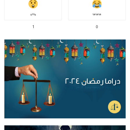
هاهاها
واااو
1
0