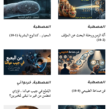
المصطبة
المصطبة
آلة الزمن ورحلة البحث عن المؤلف
المعيار.. كتالوج البشرية (1-10)
(2-10)
المصطبة
المصطبة
,
خردواتي
فن صناعة الطبيعي (0-10)
البُعبُع في جيب عيالنا.. فإزاي
نتطمن من غير ما نبقى مُخبرين؟