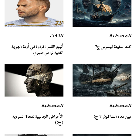
المصطبة
التخت
كلنا سفينة ثيسوس ج7
ألبوم القمر: قراءة في أزمة الهوية
الفنية لرامي صبري
المصطبة
المصطبة
مين معاه الشاكوش؟ ج6
الأعراض الجانبية لنجاة السردية
(ج5)