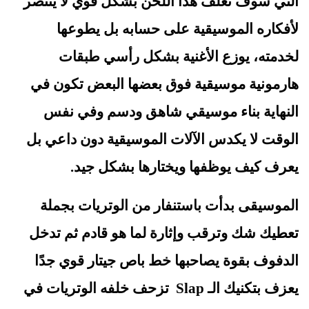
التي سوف تغلف هذا اللحن بشكل قوي لا يتنصر 
لأفكاره الموسيقية على حسابه بل يطوعها 
لخدمته، يوزع الأغنية بشكل رأسي طبقات 
هارمونية موسيقية فوق بعضها البعض تكون في 
النهاية بناء موسيقي شاهق ودسم وفي نفس 
الوقت لا يكدس الآلات الموسيقية دون داعي بل 
يعرف كيف يوظفها ويختارها بشكل جيد.
الموسيقى بدأت باستنفار من الوتريات بجملة 
تعطيك شك وترقب وإثارة لما هو قادم ثم تدخل 
الدفوف بقوة يصاحبها خط باص جيتار قوي جدًا 
يعزف بتكنيك الـ 
Slap
  تزحف خلفه الوتريات في 