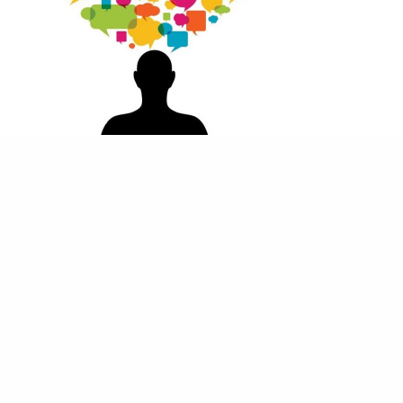
المشربية
أنت مرآة حوارك الداخلي مع نفسك فاحذر ما تكرره
حوارك الداخلي مع نفسك هو ببساطة أفكارك، إنه الصوت
الصغير في رأسك الذي يعلق على…