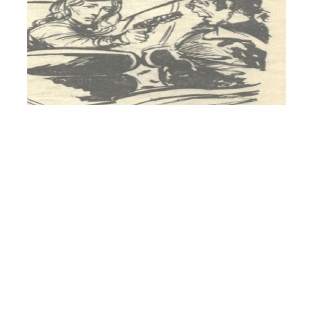
التخت
“محمود “.. خبير الأشعة و البطل الملحمي “3”
استكملنا الحديث في المرة السابقة عن خبير الأشعة
الشاب محمود،ورأينا كيف أثبت المهندس الشاب
وجوده…