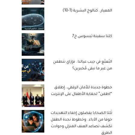
المعيار.. كتالوج البشرية (1-10)
كلنا سفينة ثيسوس ج7
البُعبُع في جيب عيالنا.. فإزاي نتطمن
من غير ما نبقى مُخبرين؟
خطوة جديدة للأمان الرقمي.. إطلاق
“اطمن” لحماية الأطفال على الإنترنت
ثُلثا الضحايا يفضلون إخفاء التهديدات
خوفا من الآباء.. وخطوط نجدة الطفل
تكشف تصاعد العنف المنزلي وحوادث
الطرق