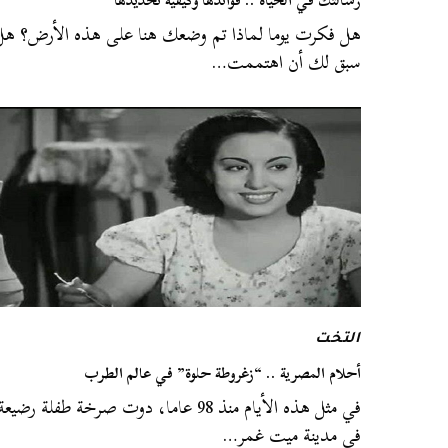
هل فكرت يوما لماذا تم وضعك هنا على هذه الأرض؟ هل
سبق لك أن اهتممت…
التخت
أحلام المصرية .. “زغروطة حلوة” في عالم الطرب
في مثل هذه الأيام منذ 98 عاما، دوت صرخة طفلة رضيعة
في مدينة ميت غمر…